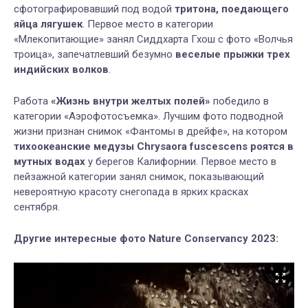
сфотографировавший под водой
тритона, поедающего
яйца лягушек
. Первое место в категории
«Млекопитающие» занял Сиддхарта Гхош с фото «Волчья
троица», запечатлевший безумно
веселые прыжки трех
индийских волков
.
Работа
«Жизнь внутри желтых полей»
победило в
категории «Аэрофотосъемка». Лучшим фото подводной
жизни признан снимок «Фантомы в дрейфе», на котором
тихоокеанские медузы Chrysaora fuscescens роятся в
мутных водах
у берегов Калифорнии. Первое место в
пейзажной категории занял снимок, показывающий
невероятную красоту снегопада в ярких красках
сентября.
Другие интересные фото Nature Conservancy 2023: