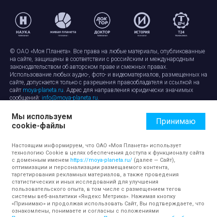
© ОАО «Моя Планета». Все права на любые материалы, опубликованные
на сайте, защищены в соответствии с российским и международным
законодательством об авторском праве и смежных правах.
Использование любых аудио-, фото- и видеоматериалов, размещенных на
сайте, допускается только с разрешения правообладателя и ссылкой на
сайт
moya-planeta.ru
. Адрес для направления юридически значимых
сообщений:
info@moya-planeta.ru
.
Мы используем
Правила сайта
Работа с cookie-файлами
Принимаю
cookie-файлы
Защита персональных данных
Обработка персональных данных
Согласие на обработку персональных данных
Настоящим информируем, что ОАО «Моя Планета» использует
технологию Cookie в целях обеспечения доступа к функционалу сайта
с доменным именем
https://moya-planeta.ru/
(далее — Сайт),
оптимизации и персонализации размещаемого контента,
таргетирования рекламных материалов, а также проведения
статистических и иных исследований для улучшения
пользовательского опыта, в том числе с размещением тегов
системы веб-аналитики «Яндекс Метрика». Нажимая кнопку
«Принимаю» и продолжая использовать Сайт, Вы подтверждаете, что
ознакомлены, понимаете и согласны с положениями