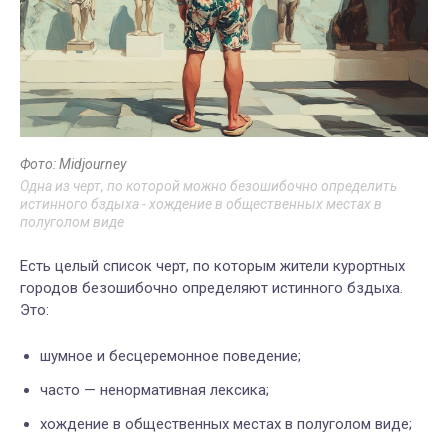
Фото: Midjourney
Одна из черт, по которой можно безошибочно определить
истинного бздыха - хождение в общественных местах в
полуголом виде
Есть целый список черт, по которым жители курортных
городов безошибочно определяют истинного бздыха.
Это:
шумное и бесцеремонное поведение;
часто — ненормативная лексика;
хождение в общественных местах в полуголом виде;