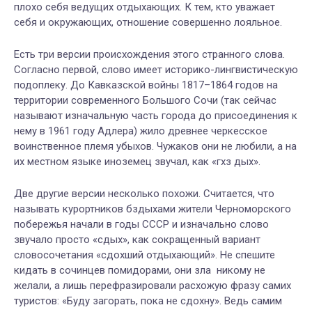
плохо себя ведущих отдыхающих. К тем, кто уважает
себя и окружающих, отношение совершенно лояльное.
Есть три версии происхождения этого странного слова.
Согласно первой, слово имеет историко-лингвистическую
подоплеку. До Кавказской войны 1817–1864 годов на
территории современного Большого Сочи (т
ак сейчас
называют изначальную часть города до присоединения к
нему
в 1961 году Адлера)
жило древнее черкесское
воинственное племя убыхов. Чужаков они не любили, а на
их местном языке иноземец звучал, как «гхз дых».
Две другие версии несколько похожи. Считается, что
называть курортников бздыхами жители Черноморского
побережья начали в годы СССР и изначально слово
звучало просто «сдых», как сокращенный вариант
словосочетания «сдохший отдыхающий». Не спешите
кидать в сочинцев помидорами, они зла никому не
желали, а лишь перефразировали расхожую фразу самих
туристов: «
Б
уду
з
агорать, пока не
сд
о
х
ну». Ведь самим