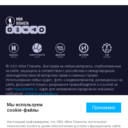
© ОАО «Моя Планета». Все права на любые материалы, опубликованные
на сайте, защищены в соответствии с российским и международным
законодательством об авторском праве и смежных правах.
Использование любых аудио-, фото- и видеоматериалов, размещенных на
сайте, допускается только с разрешения правообладателя и ссылкой на
сайт
moya-planeta.ru
. Адрес для направления юридически значимых
сообщений:
info@moya-planeta.ru
.
Мы используем
Правила сайта
Работа с cookie-файлами
Принимаю
cookie-файлы
Защита персональных данных
Обработка персональных данных
Согласие на обработку персональных данных
Настоящим информируем, что ОАО «Моя Планета» использует
технологию Cookie в целях обеспечения доступа к функционалу сайта