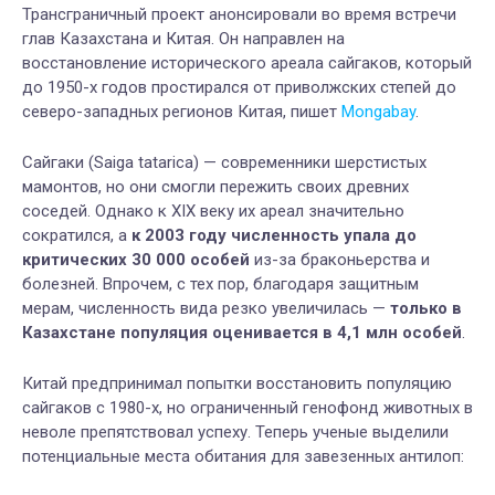
Трансграничный проект анонсировали во время встречи
глав Казахстана и Китая. Он направлен на
восстановление исторического ареала сайгаков, который
до 1950-х годов простирался от приволжских степей до
северо-западных регионов Китая, пишет
Mongabay
.
Сайгаки (Saiga tatarica) — современники шерстистых
мамонтов, но они смогли пережить своих древних
соседей. Однако к XIX веку их ареал значительно
сократился, а
к 2003 году численность упала до
критических 30 000 особей
из-за браконьерства и
болезней. Впрочем, с тех пор, благодаря защитным
мерам, численность вида резко увеличилась —
только в
Казахстане популяция оценивается в 4,1 млн особей
.
Китай предпринимал попытки восстановить популяцию
сайгаков с 1980-х, но ограниченный генофонд животных в
неволе препятствовал успеху. Теперь ученые выделили
потенциальные места обитания для завезенных антилоп: