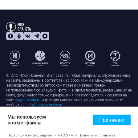
© ОАО «Моя Планета». Все права на любые материалы, опубликованные
на сайте, защищены в соответствии с российским и международным
законодательством об авторском праве и смежных правах.
Использование любых аудио-, фото- и видеоматериалов, размещенных на
сайте, допускается только с разрешения правообладателя и ссылкой на
сайт
moya-planeta.ru
. Адрес для направления юридически значимых
сообщений:
info@moya-planeta.ru
.
Мы используем
Правила сайта
Работа с cookie-файлами
Принимаю
cookie-файлы
Защита персональных данных
Обработка персональных данных
Согласие на обработку персональных данных
Настоящим информируем, что ОАО «Моя Планета» использует