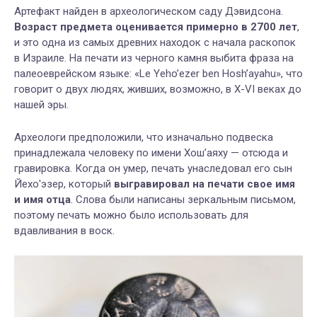
Артефакт найден в археологическом саду Дэвидсона.
Возраст предмета оценивается примерно в 2700 лет
,
и это одна из самых древних находок с начала раскопок
в Израиле. На печати из черного камня выбита фраза на
палеоеврейском языке: «Le Yehoʼezer ben Hoshʼayahu», что
говорит о двух людях, живших, возможно, в X-VI веках до
нашей эры.
Археологи предположили, что изначально подвеска
принадлежала человеку по имени Хошʼаяху — отсюда и
гравировка. Когда он умер, печать унаследовал его сын
Йехо'эзер, который
выгравировал на печати свое имя
и имя отца
. Слова были написаны зеркальным письмом,
поэтому печать можно было использовать для
вдавливания в воск.