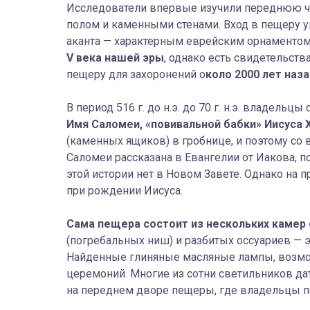
Исследователи впервые изучили переднюю ч
полом и каменными стенами. Вход в пещеру 
аканта — характерным еврейским орнаменто
V века нашей эры
, однако есть свидетельств
пещеру для захоронений о
коло 2000 лет наза
В период 516 г. до н.э. до 70 г. н.э. владел
Имя Саломеи, «повивальной бабки» Иисуса 
(каменных ящиков) в гробнице, и поэтому со
Саломеи рассказана в Евангелии от Иакова, п
этой истории нет в Новом Завете. Однако на 
при рождении Иисуса.
Сама пещера состоит из нескольких камер
(погребальных ниш) и разбитых оссуариев — 
Найденные глиняные масляные лампы, возмо
церемоний. Многие из сотни светильников дат
на переднем дворе пещеры, где владельцы 