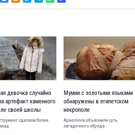
ая девочка случайно
Мумии с золотыми языками
ла артефакт каменного
обнаружены в египетском
зле своей школы
некрополе
струмент сделали более
Археологи объяснили суть
назад
загадочного обряда