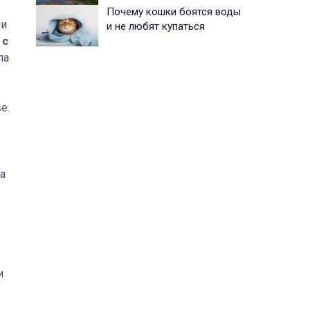
Почему кошки боятся воды
ми
и не любят купаться
 с
ла
е.
а
и