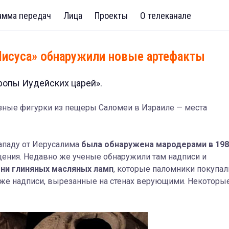
амма передач
Лица
Проекты
О телеканале
 Иисуса» обнаружили новые артефакты
Тропы Иудейских царей».
зные фигурки из пещеры Саломеи в Израиле — места
ападу от Иерусалима
была обнаружена мародерами в 198
ещения. Недавно же ученые обнаружили там надписи и
ни глиняных масляных ламп
, которые паломники покупал
кже надписи, вырезанные на стенах верующими. Некоторы