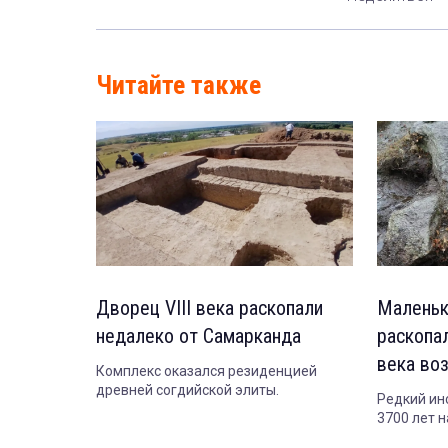
Читайте также
Дворец VIII века раскопали
Маленьк
недалеко от Самарканда
раскопа
века во
Комплекс оказался резиденцией
древней согдийской элиты.
Редкий ин
3700 лет 