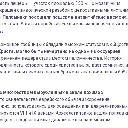
асть пещеры — участок площадью 350 м² с мозаичным
украшен символической резьбой с декоративными листья
м.
Паломники посещали пещеру в византийские времена,
а того, что богатая еврейская семья изначально использова
д.
ьцы семейной гробницы обладали высоким статусом в обществ
Христа, могло быть начертано на одном из оссуариев
 временем пещера стала местом паломничества. История
одлинность которого среди христиан вызывает сомнения, и
православных иконах она изображена как повивальная бабк
 с множеством вырубленных в скале кохимов
это свидетельства еврейского обычая захоронения.
жно, использовались для освещения или для религиозных
ируются VIII и IX веками. Археологи также нашли прилавк
пещеры продавали или сдавали лампы паломникам.