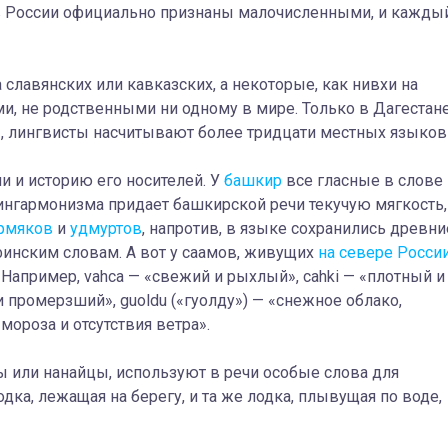
дов России официально признаны малочисленными, и кажды
 славянских или кавказских, а некоторые, как нивхи на
и, не родственными ни одному в мире. Только в Дагестане
, лингвисты насчитывают более тридцати местных языков
 и историю его носителей. У
башкир
все гласные в слове
сингармонизма придает башкирской речи текучую мягкость,
рмяков
и
удмуртов
, напротив, в языке сохранились древни
финским словам. А вот у саамов, живущих
на севере Росси
 Например, vahca — «свежий и рыхлый», сahki — «плотный и
 промерзший», guoldu («гуолду») — «снежное облако,
мороза и отсутствия ветра».
ы или нанайцы, используют в речи особые слова для
одка, лежащая на берегу, и та же лодка, плывущая по воде,