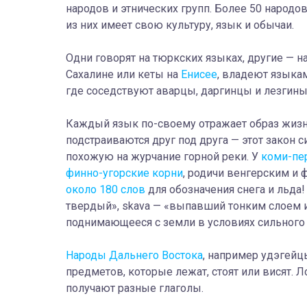
народов и этнических групп. Более 50 наро
из них имеет свою культуру, язык и обычаи.
Одни говорят на тюркских языках, другие — на
Сахалине или кеты на
Енисее
, владеют языкам
где соседствуют аварцы, даргинцы и лезгины
Каждый язык по-своему отражает образ жизни
подстраиваются друг под друга — этот закон 
похожую на журчание горной реки. У
коми-пе
финно-угорские корни
, родичи венгерским и 
около 180 слов
для обозначения снега и льда!
твердый», skava — «выпавший тонким слоем и
поднимающееся с земли в условиях сильного 
Народы Дальнего Востока
, например удэгейц
предметов, которые лежат, стоят или висят. Л
получают разные глаголы.