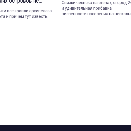
ких островов не
Связки чеснока на стенах, огород 2
 от жажды
и удивительная прибавка
чти все кровли архипелага
численности населения на несколь
та и причем тут известь.
месяцев в году — что еще поражае
иностранцев в русских деревнях