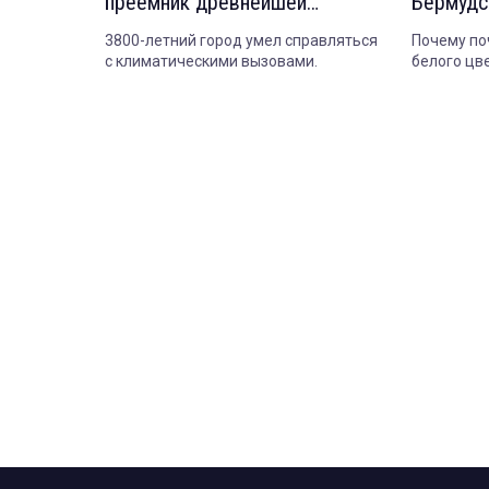
преемник древнейшей
Бермудс
цивилизации Америки
умереть
3800-летний город умел справляться
Почему по
с климатическими вызовами.
белого цве