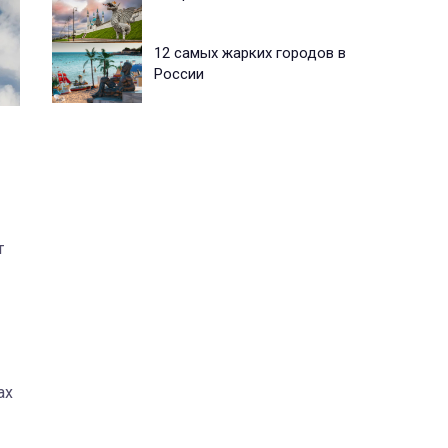
12 самых жарких городов в
России
т
ах