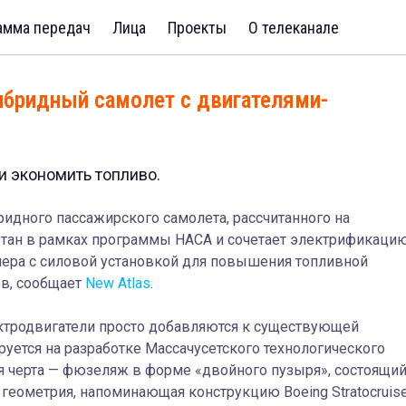
амма передач
Лица
Проекты
О телеканале
ибридный самолет с двигателями-
и экономить топливо.
ридного пассажирского самолета, рассчитанного на
отан в рамках программы НАСА и сочетает электрификацию
ера с силовой установкой для повышения топливной
в, сообщает
New Atlas
.
ектродвигатели просто добавляются к существующей
уется на разработке Массачусетского технологического
ая черта — фюзеляж в форме «двойного пузыря», состоящи
 геометрия, напоминающая конструкцию Boeing Stratocruise