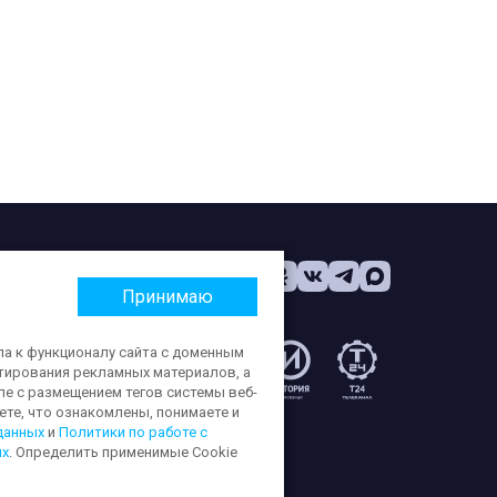
Принимаю
па к функционалу сайта с доменным
етирования рекламных материалов, а
:
ле с размещением тегов системы веб-
те, что ознакомлены, понимаете и
данных
и
Политики по работе с
ых
. Определить применимые Cookie
ерсональных данных