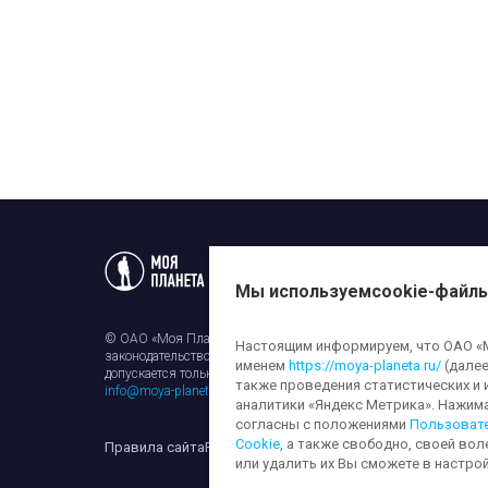
Статьи
Новости
Телеп
Мы используем
cookie-файл
© ОАО «Моя Планета». Все права на любые материалы, опубли
Настоящим информируем, что ОАО «Мо
законодательством об авторском праве и смежных правах. Исп
именем
https://moya-planeta.ru/
(далее
допускается только с разрешения правообладателя и ссылкой н
также проведения статистических и 
info@moya-planeta.ru
.
аналитики «Яндекс Метрика». Нажим
согласны с положениями
Пользоват
Cookie
, а также свободно, своей вол
Правила сайта
Работа с cookie-файлами
Защита персона
или удалить их Вы сможете в настрой