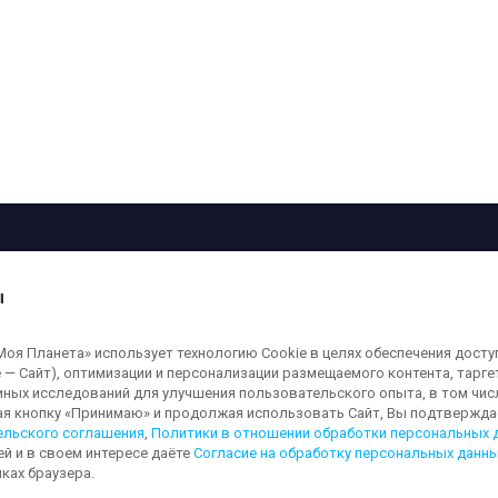
рограмма
Лица
Проекты
О телеканале
ы
кованные на сайте, защищены в соответствии с российским и международным
я Планета» использует технологию Cookie в целях обеспечения досту
ользование любых аудио-, фото- и видеоматериалов, размещенных на сайте,
 — Сайт), оптимизации и персонализации размещаемого контента, тарг
а сайт
moya-planeta.ru
. Адрес для направления юридически значимых сообщений
иных исследований для улучшения пользовательского опыта, в том чис
ая кнопку «Принимаю» и продолжая использовать Сайт, Вы подтверждае
ельского соглашения
,
Политики в отношении обработки персональных 
ей и в своем интересе даёте
Согласие на обработку персональных данн
льных данных
Обработка персональных данных
Согласие на обработку п
ках браузера.