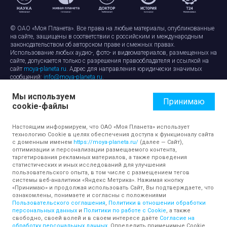
© ОАО «Моя Планета». Все права на любые материалы, опубликованные
на сайте, защищены в соответствии с российским и международным
законодательством об авторском праве и смежных правах.
Использование любых аудио-, фото- и видеоматериалов, размещенных на
сайте, допускается только с разрешения правообладателя и ссылкой на
сайт
moya-planeta.ru
. Адрес для направления юридически значимых
сообщений:
info@moya-planeta.ru
.
Мы используем
Правила сайта
Работа с cookie-файлами
Принимаю
cookie-файлы
Защита персональных данных
Обработка персональных данных
Согласие на обработку персональных данных
Настоящим информируем, что ОАО «Моя Планета» использует
технологию Cookie в целях обеспечения доступа к функционалу сайта
с доменным именем
https://moya-planeta.ru/
(далее — Сайт),
оптимизации и персонализации размещаемого контента,
таргетирования рекламных материалов, а также проведения
статистических и иных исследований для улучшения
пользовательского опыта, в том числе с размещением тегов
системы веб-аналитики «Яндекс Метрика». Нажимая кнопку
«Принимаю» и продолжая использовать Сайт, Вы подтверждаете, что
ознакомлены, понимаете и согласны с положениями
Пользовательского соглашения
,
Политики в отношении обработки
персональных данных
и
Политики по работе с Cookie
, а также
свободно, своей волей и в своем интересе даёте
Согласие на
обработку персональных данных
. Определить применимые Cookie