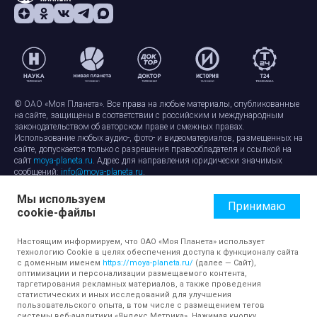
© ОАО «Моя Планета». Все права на любые материалы, опубликованные
на сайте, защищены в соответствии с российским и международным
законодательством об авторском праве и смежных правах.
Использование любых аудио-, фото- и видеоматериалов, размещенных на
сайте, допускается только с разрешения правообладателя и ссылкой на
сайт
moya-planeta.ru
. Адрес для направления юридически значимых
сообщений:
info@moya-planeta.ru
.
Мы используем
Правила сайта
Работа с cookie-файлами
Принимаю
cookie-файлы
Защита персональных данных
Обработка персональных данных
Согласие на обработку персональных данных
Настоящим информируем, что ОАО «Моя Планета» использует
технологию Cookie в целях обеспечения доступа к функционалу сайта
с доменным именем
https://moya-planeta.ru/
(далее — Сайт),
оптимизации и персонализации размещаемого контента,
таргетирования рекламных материалов, а также проведения
статистических и иных исследований для улучшения
пользовательского опыта, в том числе с размещением тегов
системы веб-аналитики «Яндекс Метрика». Нажимая кнопку