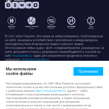
© ОАО «Моя Планета». Все права на любые материалы, опубликованные
на сайте, защищены в соответствии с российским и международным
законодательством об авторском праве и смежных правах.
Использование любых аудио-, фото- и видеоматериалов, размещенных на
сайте, допускается только с разрешения правообладателя и ссылкой на
сайт
moya-planeta.ru
. Адрес для направления юридически значимых
сообщений:
info@moya-planeta.ru
.
Мы используем
Правила сайта
Работа с cookie-файлами
Принимаю
cookie-файлы
Защита персональных данных
Обработка персональных данных
Согласие на обработку персональных данных
Настоящим информируем, что ОАО «Моя Планета» использует
технологию Cookie в целях обеспечения доступа к функционалу сайта
с доменным именем
https://moya-planeta.ru/
(далее — Сайт),
оптимизации и персонализации размещаемого контента,
таргетирования рекламных материалов, а также проведения
статистических и иных исследований для улучшения
пользовательского опыта, в том числе с размещением тегов