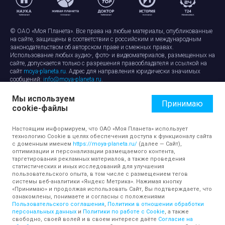
© ОАО «Моя Планета». Все права на любые материалы, опубликованные
на сайте, защищены в соответствии с российским и международным
законодательством об авторском праве и смежных правах.
Использование любых аудио-, фото- и видеоматериалов, размещенных на
сайте, допускается только с разрешения правообладателя и ссылкой на
сайт
moya-planeta.ru
. Адрес для направления юридически значимых
сообщений:
info@moya-planeta.ru
.
Мы используем
Правила сайта
Работа с cookie-файлами
Принимаю
cookie-файлы
Защита персональных данных
Обработка персональных данных
Согласие на обработку персональных данных
Настоящим информируем, что ОАО «Моя Планета» использует
технологию Cookie в целях обеспечения доступа к функционалу сайта
с доменным именем
https://moya-planeta.ru/
(далее — Сайт),
оптимизации и персонализации размещаемого контента,
таргетирования рекламных материалов, а также проведения
статистических и иных исследований для улучшения
пользовательского опыта, в том числе с размещением тегов
системы веб-аналитики «Яндекс Метрика». Нажимая кнопку
«Принимаю» и продолжая использовать Сайт, Вы подтверждаете, что
ознакомлены, понимаете и согласны с положениями
Пользовательского соглашения
,
Политики в отношении обработки
персональных данных
и
Политики по работе с Cookie
, а также
свободно, своей волей и в своем интересе даёте
Согласие на