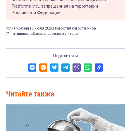
Platforms Inc., запрещённая на территории
Российской Федерации.
Юлия Кобзева
7 июля 2026
Новости
Новости мира
птицы
колибри
ананас
еда
опылители
Поделиться
Читайте также