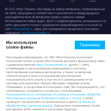
© ОАО «Моя Планета». Все права на любые материалы, опубликованные
на сайте, защищены в соответствии с российским и международным
законодательством об авторском праве и смежных правах.
Использование любых аудио-, фото- и видеоматериалов, размещенных на
сайте, допускается только с разрешения правообладателя и ссылкой на
сайт
moya-planeta.ru
. Адрес для направления юридически значимых
сообщений:
info@moya-planeta.ru
.
Мы используем
Правила сайта
Работа с cookie-файлами
Принимаю
cookie-файлы
Защита персональных данных
Обработка персональных данных
Согласие на обработку персональных данных
Настоящим информируем, что ОАО «Моя Планета» использует
технологию Cookie в целях обеспечения доступа к функционалу сайта
с доменным именем
https://moya-planeta.ru/
(далее — Сайт),
оптимизации и персонализации размещаемого контента,
таргетирования рекламных материалов, а также проведения
статистических и иных исследований для улучшения
пользовательского опыта, в том числе с размещением тегов
системы веб-аналитики «Яндекс Метрика». Нажимая кнопку
«Принимаю» и продолжая использовать Сайт, Вы подтверждаете, что
ознакомлены, понимаете и согласны с положениями
Пользовательского соглашения
,
Политики в отношении обработки
персональных данных
и
Политики по работе с Cookie
, а также
свободно, своей волей и в своем интересе даёте
Согласие на
обработку персональных данных
. Определить применимые Cookie
или удалить их Вы сможете в настройках браузера.