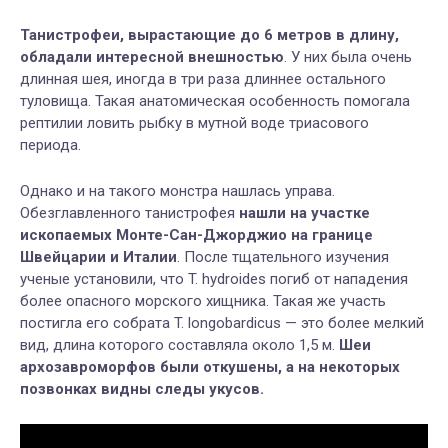
Танистрофеи, вырастающие до 6 метров в длину,
обладали интересной внешностью
. У них была очень
длинная шея, иногда в три раза длиннее остального
туловища. Такая анатомическая особенность помогала
рептилии ловить рыбку в мутной воде триасового
периода.
Однако и на такого монстра нашлась управа.
Обезглавленного танистрофея
нашли на участке
ископаемых Монте-Сан-Джорджио на границе
Швейцарии и Италии
. После тщательного изучения
ученые установили, что
T. hydroides погиб от нападения
более опасного морского хищника. Такая же участь
постигла его собрата T. longobardicus — это более мелкий
вид, длина которого составляла около 1,5 м.
Шеи
архозавроморфов были откушены, а на некоторых
позвонках видны следы укусов.