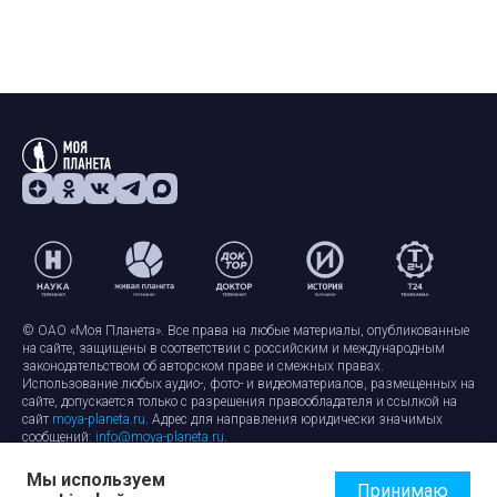
© ОАО «Моя Планета». Все права на любые материалы, опубликованные
на сайте, защищены в соответствии с российским и международным
законодательством об авторском праве и смежных правах.
Использование любых аудио-, фото- и видеоматериалов, размещенных на
сайте, допускается только с разрешения правообладателя и ссылкой на
сайт
moya-planeta.ru
. Адрес для направления юридически значимых
сообщений:
info@moya-planeta.ru
.
Мы используем
Правила сайта
Работа с cookie-файлами
Принимаю