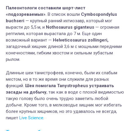
Палеонтологи составили шорт-лист
«подозреваемых»
. В список вошли
Cymbospondylus
buchseri
— крупный ранний ихтиозавр, который мог
вырасти до 5,5 м, и
Nothosaurus giganteus
— огромная
рептилия, которая вырастала до 7 м. Еще один
возможный вариант —
Helveticosaurus zollingeri,
загадочный хищник длиной 3,6 м с мощными передними
конечностями, гибким хвостом и сильным зубастым
рылом.
Длинные шеи танистрофеев, конечно, были их слабым
местом, но в то же время они служили для разных
функций.
Шея помогала Tanystropheus устраивать
засады на добычу
, так как в воде с плохой видимостью
такую голову было очень трудно заметить любой
добыче. Кроме того, в мелководье хищник мог избегать
более крупных хищников, но это удавалось не всегда,
пишет
Live Science
.