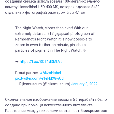
создания снимка использовали 100-мегапиксельную
камеру Hasselblad H6D 400 MS, которая сделала 8439
отдельных фотографий размером 5,5 x 4,1 см.
The Night Watch, closer than ever! With our
extremely detailed, 717 gigapixel, photograph of
Rembrandt's Night Watch it is now possible to
zoom in even further on minute, pin-sharp
particles of pigment in The Night Watch. ✨
➡️
https://t.co/SQT1dDMLVt
Proud partner:
#AkzoNobel
pic.twitter.com/e1eNdX8wOd
— Rijksmuseum (@rijksmuseum)
January 3, 2022
Окончательное изображение весом в 5,6 терабайта было
создано при помощи искусственного интеллекта.
Расстояние между пикселями составляет 5 микрометров