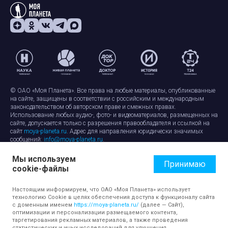
© ОАО «Моя Планета». Все права на любые материалы, опубликованные
на сайте, защищены в соответствии с российским и международным
законодательством об авторском праве и смежных правах.
Использование любых аудио-, фото- и видеоматериалов, размещенных на
сайте, допускается только с разрешения правообладателя и ссылкой на
сайт
moya-planeta.ru
. Адрес для направления юридически значимых
сообщений:
info@moya-planeta.ru
.
Мы используем
Правила сайта
Работа с cookie-файлами
Принимаю
cookie-файлы
Защита персональных данных
Обработка персональных данных
Согласие на обработку персональных данных
Настоящим информируем, что ОАО «Моя Планета» использует
технологию Cookie в целях обеспечения доступа к функционалу сайта
с доменным именем
https://moya-planeta.ru/
(далее — Сайт),
оптимизации и персонализации размещаемого контента,
таргетирования рекламных материалов, а также проведения
статистических и иных исследований для улучшения