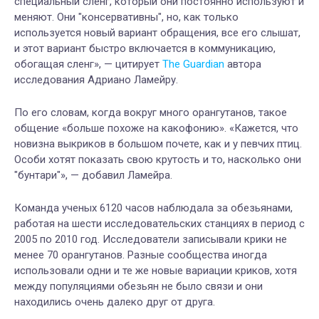
специальный сленг, который они постоянно используют и
меняют. Они "консервативны", но, как только
используется новый вариант обращения, все его слышат,
и этот вариант быстро включается в коммуникацию,
обогащая сленг», — цитирует
The Guardian
автора
исследования Адриано Ламейру.
По его словам, когда вокруг много орангутанов, такое
общение «больше похоже на какофонию». «Кажется, что
новизна выкриков в большом почете, как и у певчих птиц.
Особи хотят показать свою крутость и то, насколько они
"бунтари"», — добавил Ламейра.
Команда ученых 6120 часов наблюдала за обезьянами,
работая на шести исследовательских станциях в период с
2005 по 2010 год. Исследователи записывали крики не
менее 70 орангутанов. Разные сообщества иногда
использовали одни и те же новые вариации криков, хотя
между популяциями обезьян не было связи и они
находились очень далеко друг от друга.