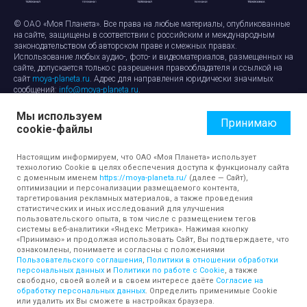
© ОАО «Моя Планета». Все права на любые материалы, опубликованные
на сайте, защищены в соответствии с российским и международным
законодательством об авторском праве и смежных правах.
Использование любых аудио-, фото- и видеоматериалов, размещенных на
сайте, допускается только с разрешения правообладателя и ссылкой на
сайт
moya-planeta.ru
. Адрес для направления юридически значимых
сообщений:
info@moya-planeta.ru
.
Мы используем
Правила сайта
Работа с cookie-файлами
Принимаю
cookie-файлы
Защита персональных данных
Обработка персональных данных
Согласие на обработку персональных данных
Настоящим информируем, что ОАО «Моя Планета» использует
технологию Cookie в целях обеспечения доступа к функционалу сайта
с доменным именем
https://moya-planeta.ru/
(далее — Сайт),
оптимизации и персонализации размещаемого контента,
таргетирования рекламных материалов, а также проведения
статистических и иных исследований для улучшения
пользовательского опыта, в том числе с размещением тегов
системы веб-аналитики «Яндекс Метрика». Нажимая кнопку
«Принимаю» и продолжая использовать Сайт, Вы подтверждаете, что
ознакомлены, понимаете и согласны с положениями
Пользовательского соглашения
,
Политики в отношении обработки
персональных данных
и
Политики по работе с Cookie
, а также
свободно, своей волей и в своем интересе даёте
Согласие на
обработку персональных данных
. Определить применимые Cookie
или удалить их Вы сможете в настройках браузера.