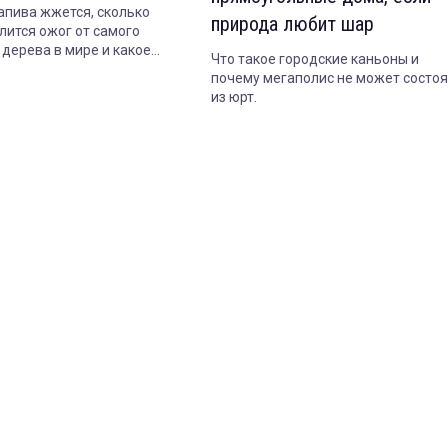
апива жжется, сколько
природа любит шар
лится ожог от самого
 дерева в мире и какое
Что такое городские каньоны и
опасно даже когда совсем
почему мегаполис не может состоя
из юрт.