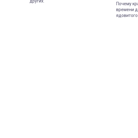
других.
Почему кр
времени д
ядовитого
растение 
засохнет.