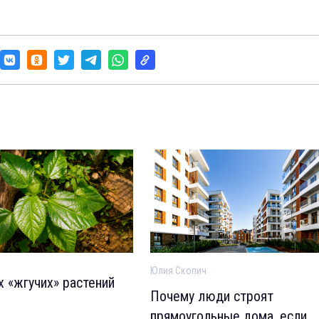
Юлия Скопич
х «жгучих» растений
Почему люди строят
прямоугольные дома, если