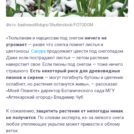
Фото: badnews86dups/Shutterstock/FOTODOM
«Тюльпанам и нарциссам под снегом
ничего не
угрожает
— разве что слегка помнет листья и
цветоносы.
Сакура
продолжает цвести под снегопадом.
Даже если пострадают листья — летом растение
наверстает свое. Если пионы под снегом — тоже ничего
страшного.
Есть некоторый риск для древовидных
пионов и сирени
— могут погибнуть бутоны и цветение
ослабнет, но растения останутся живы», — рассказал
«Моей Планете» директор Ботанического сада МГУ
«Аптекарский огород» Владимир Чуб.
К сожалению,
защитить растения от непогоды никак
не получится
. По словам эксперта, из-за липкого снега
любое утепляющее укрытие может привести к облому
веток.