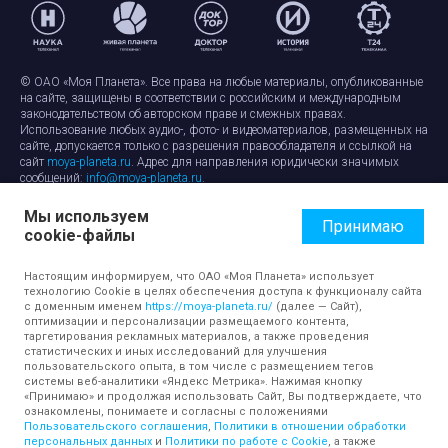
© ОАО «Моя Планета». Все права на любые материалы, опубликованные
на сайте, защищены в соответствии с российским и международным
законодательством об авторском праве и смежных правах.
Использование любых аудио-, фото- и видеоматериалов, размещенных на
сайте, допускается только с разрешения правообладателя и ссылкой на
сайт
moya-planeta.ru
. Адрес для направления юридически значимых
сообщений:
info@moya-planeta.ru
.
Мы используем
Правила сайта
Работа с cookie-файлами
Принимаю
cookie-файлы
Защита персональных данных
Обработка персональных данных
Согласие на обработку персональных данных
Настоящим информируем, что ОАО «Моя Планета» использует
технологию Cookie в целях обеспечения доступа к функционалу сайта
с доменным именем
https://moya-planeta.ru/
(далее — Сайт),
оптимизации и персонализации размещаемого контента,
таргетирования рекламных материалов, а также проведения
статистических и иных исследований для улучшения
пользовательского опыта, в том числе с размещением тегов
системы веб-аналитики «Яндекс Метрика». Нажимая кнопку
«Принимаю» и продолжая использовать Сайт, Вы подтверждаете, что
ознакомлены, понимаете и согласны с положениями
Пользовательского соглашения
,
Политики в отношении обработки
персональных данных
и
Политики по работе с Cookie
, а также