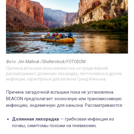
Фото: Jim Mallouk /Shutterstock/FOTODOM
Причина вспышки пока неизвестна, но среди версий
рассматривают долинную лихорадку, лептоспироз и другие
инфекции, характерные для региона Гранд-Каньона.
Причина загадочной вспышки пока не установлена.
BEACON предполагает зоонозную или трансмиссивную
инфекцию, эндемичную для каньона. Рассматриваются:
Долинная лихорадка
— грибковая инфекция из
почвы, симптомы похожи на пневмонию.