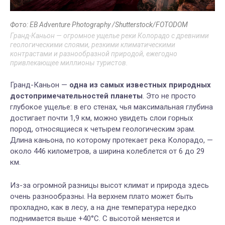
Фото: EB Adventure Photography /Shutterstock/FOTODOM
Гранд-Каньон — огромное ущелье реки Колорадо с древними
геологическими слоями, резкими климатическими
контрастами и разнообразной природой, ежегодно
привлекающее миллионы туристов.
Гранд-Каньон —
одна из самых известных природных
достопримечательностей планеты
. Это не просто
глубокое ущелье: в его стенах, чья максимальная глубина
достигает почти 1,9 км, можно увидеть слои горных
пород, относящиеся к четырем геологическим эрам.
Длина каньона, по которому протекает река Колорадо, —
около 446 километров, а ширина колеблется от 6 до 29
км.
Из-за огромной разницы высот климат и природа здесь
очень разнообразны. На верхнем плато может быть
прохладно, как в лесу, а на дне температура нередко
поднимается выше +40°C. С высотой меняется и