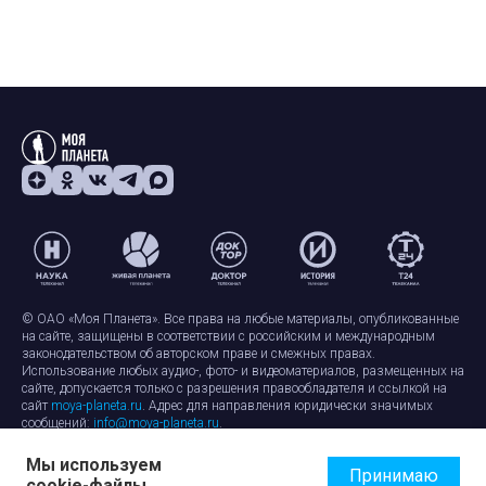
© ОАО «Моя Планета». Все права на любые материалы, опубликованные
на сайте, защищены в соответствии с российским и международным
законодательством об авторском праве и смежных правах.
Использование любых аудио-, фото- и видеоматериалов, размещенных на
сайте, допускается только с разрешения правообладателя и ссылкой на
сайт
moya-planeta.ru
. Адрес для направления юридически значимых
сообщений:
info@moya-planeta.ru
.
Мы используем
Правила сайта
Работа с cookie-файлами
Принимаю
cookie-файлы