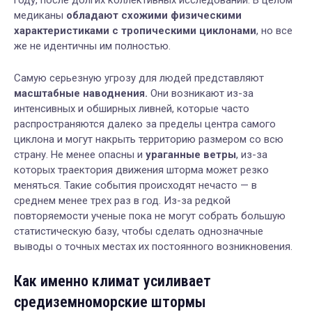
году, после долгих коллективных исследований. В целом
медиканы
обладают схожими физическими
характеристиками с тропическими циклонами
, но все
же не идентичны им полностью.
Самую серьезную угрозу для людей представляют
масштабные наводнения.
Они возникают из-за
интенсивных и обширных ливней, которые часто
распространяются далеко за пределы центра самого
циклона и могут накрыть территорию размером со всю
страну. Не менее опасны и
ураганные ветры
, из-за
которых траектория движения шторма может резко
меняться. Такие события происходят нечасто — в
среднем менее трех раз в год. Из-за редкой
повторяемости ученые пока не могут собрать большую
статистическую базу, чтобы сделать однозначные
выводы о точных местах их постоянного возникновения.
Как именно климат усиливает
средиземноморские штормы