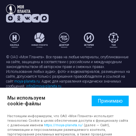
© ОАО «Моя Планета». Все права на любые материалы, опубликованные
на сайте, защищены в соответствии с российским и международным
законодательством об авторском праве и смежных правах.
Использование любых аудио-, фото- и видеоматериалов, размещенных на
сайте, допускается только с разрешения правообладателя и ссылкой на
сайт
moya-planeta.ru
. Адрес для направления юридически значимых
сообщений:
info@moya-planeta.ru
.
Мы используем
Правила сайта
Работа с cookie-файлами
Принимаю
cookie-файлы
Защита персональных данных
Обработка персональных данных
Согласие на обработку персональных данных
Настоящим информируем, что ОАО «Моя Планета» использует
технологию Cookie в целях обеспечения доступа к функционалу сайта
с доменным именем
https://moya-planeta.ru/
(далее — Сайт),
оптимизации и персонализации размещаемого контента,
таргетирования рекламных материалов, а также проведения