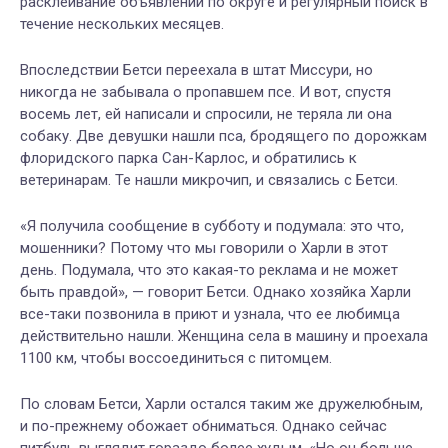
расклеивание объявлений по округе и регулярный поиск в
течение нескольких месяцев.
Впоследствии Бетси переехала в штат Миссури, но
никогда не забывала о пропавшем псе. И вот, спустя
восемь лет, ей написали и спросили, не теряла ли она
собаку. Две девушки нашли пса, бродящего по дорожкам
флоридского парка Сан-Карлос, и обратились к
ветеринарам. Те нашли микрочип, и связались с Бетси.
«Я получила сообщение в субботу и подумала: это что,
мошенники? Потому что мы говорили о Харли в этот
день. Подумала, что это какая-то реклама и не может
быть правдой», — говорит Бетси. Однако хозяйка Харли
все-таки позвонила в приют и узнала, что ее любимца
действительно нашли. Женщина села в машину и проехала
1100 км, чтобы воссоединиться с питомцем.
По словам Бетси, Харли остался таким же дружелюбным,
и по-прежнему обожает обниматься. Однако сейчас
питбуль выглядит гораздо более худым. «Но он больше