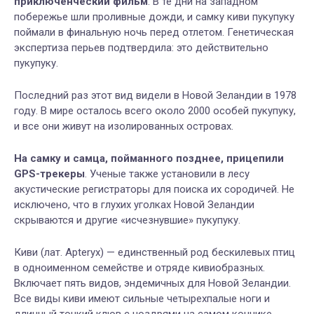
приключенческий фильм
. В те дни на западном
побережье шли проливные дожди, и самку киви пукупуку
поймали в финальную ночь перед отлетом. Генетическая
экспертиза перьев подтвердила: это действительно
пукупуку.
Последний раз этот вид видели в Новой Зеландии в 1978
году. В мире осталось всего около 2000 особей пукупуку,
и все они живут на изолированных островах.
На самку и самца, пойманного позднее, прицепили
GPS-трекеры
. Ученые также установили в лесу
акустические регистраторы для поиска их сородичей. Не
исключено, что в глухих уголках Новой Зеландии
скрываются и другие «исчезнувшие» пукупуку.
Киви (лат. Apteryx) — единственный род бескилевых птиц
в одноименном семействе и отряде кивиобразных.
Включает пять видов, эндемичных для Новой Зеландии.
Все виды киви имеют сильные четырехпалые ноги и