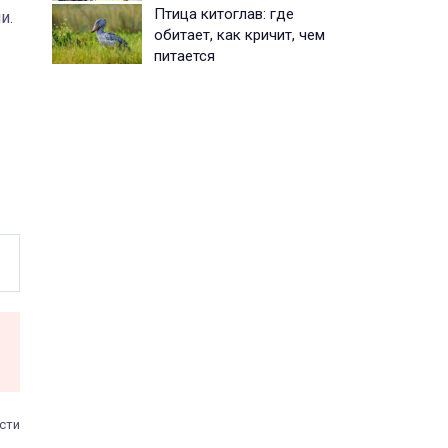
Птица китоглав: где
и.
обитает, как кричит, чем
питается
сти