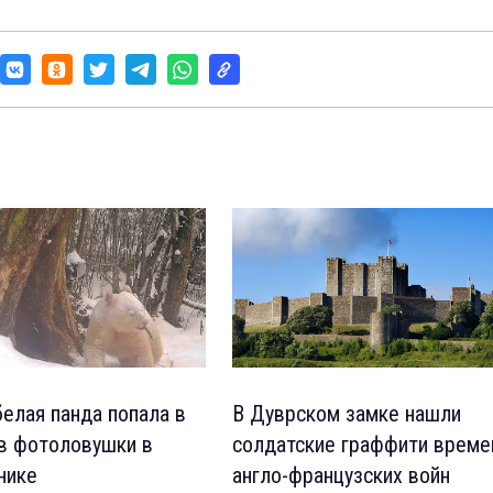
белая панда попала в
В Дуврском замке нашли
в фотоловушки в
солдатские граффити време
нике
англо-французских войн