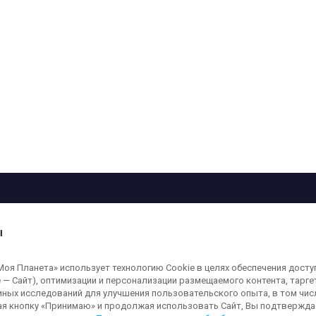
рограмма
Лица
Проекты
О телеканале
ы
кованные на сайте, защищены в соответствии с российским и международным
я Планета» использует технологию Cookie в целях обеспечения досту
ользование любых аудио-, фото- и видеоматериалов, размещенных на сайте,
 — Сайт), оптимизации и персонализации размещаемого контента, тарг
а сайт
moya-planeta.ru
. Адрес для направления юридически значимых сообщений
иных исследований для улучшения пользовательского опыта, в том чис
ая кнопку «Принимаю» и продолжая использовать Сайт, Вы подтверждае