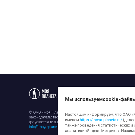
Статьи
Новости
Телеп
Мы используем
cookie-файл
© ОАО «Моя Планета». Все права на любые материалы, опубли
Настоящим информируем, что ОАО «Мо
законодательством об авторском праве и смежных правах. Исп
именем
https://moya-planeta.ru/
(далее
допускается только с разрешения правообладателя и ссылкой н
также проведения статистических и 
info@moya-planeta.ru
.
аналитики «Яндекс Метрика». Нажим