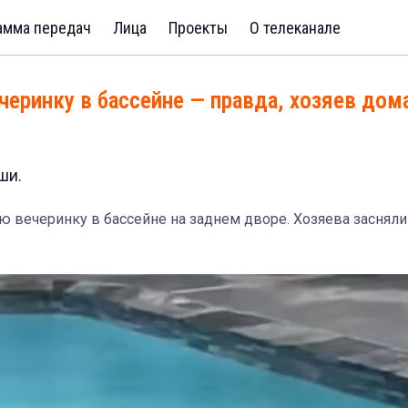
амма передач
Лица
Проекты
О телеканале
черинку в бассейне — правда, хозяев дом
ши.
ю вечеринку в бассейне на заднем дворе. Хозяева засняли