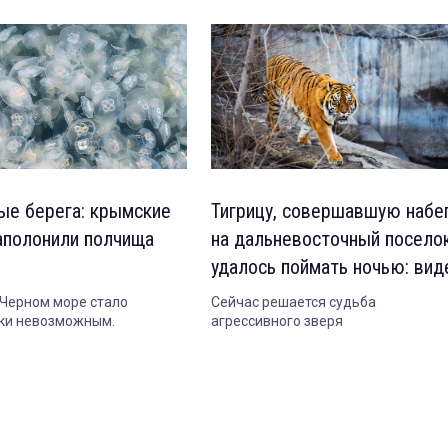
ые берега: крымские
Тигрицу, совершавшую набе
аполонили полчища
на дальневосточный поселок
удалось поймать ночью: вид
 Черном море стало
Сейчас решается судьба
ки невозможным.
агрессивного зверя