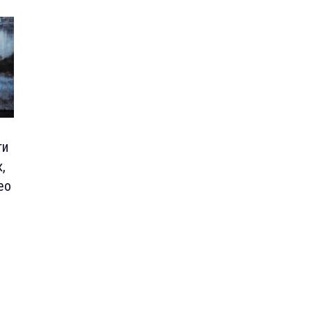
ги
,
ео