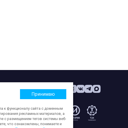
Принимаю
па к функционалу сайта с доменным
етирования рекламных материалов, а
:
ле с размещением тегов системы веб-
те, что ознакомлены, понимаете и