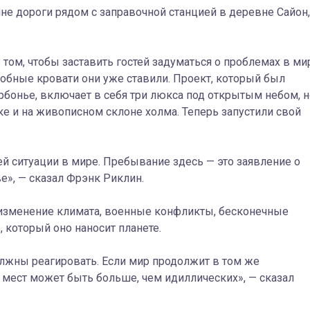
не дороги рядом с заправочной станцией в деревне Сайон,
 том, чтобы заставить гостей задуматься о проблемах в ми
добные кровати они
уже ставили.
Проект, который был
бонье, включает в себя три
люкса под открытым небом, н
е и на живописном склоне холма.
Теперь
запустили свой
ей ситуации в мире. Пребывание здесь — это заявление о
», — сказал Фрэнк Риклин.
 изменение климата,
военные конфликты
, бесконечные
 который оно наносит планете.
олжны реагировать. Если
мир
продолжи
т
в том же
х мест может быть больше, чем идиллических», — сказал