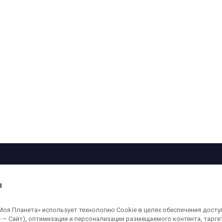
рограмма
Лица
Проекты
О телеканале
ы
кованные на сайте, защищены в соответствии с российским и международным
я Планета» использует технологию Cookie в целях обеспечения досту
ользование любых аудио-, фото- и видеоматериалов, размещенных на сайте,
 — Сайт), оптимизации и персонализации размещаемого контента, тарг