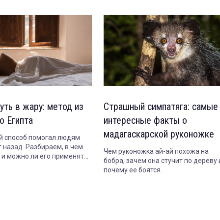
уть в жару: метод из
Страшный симпатяга: самые
о Египта
интересные факты о
мадагаскарской руконожке
 способ помогал людям
 назад. Разбираем, в чем
Чем руконожка ай-ай похожа на
т и можно ли его применять
бобра, зачем она стучит по дереву 
почему ее боятся.