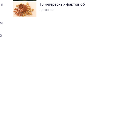
10 интересных фактов об
 в
арахисе
ре
о