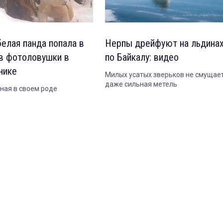
белая панда попала в
Нерпы дрейфуют на льдина
в фотоловушки в
по Байкалу: видео
нике
Милых усатых зверьков не смущае
даже сильная метель
ная в своем роде