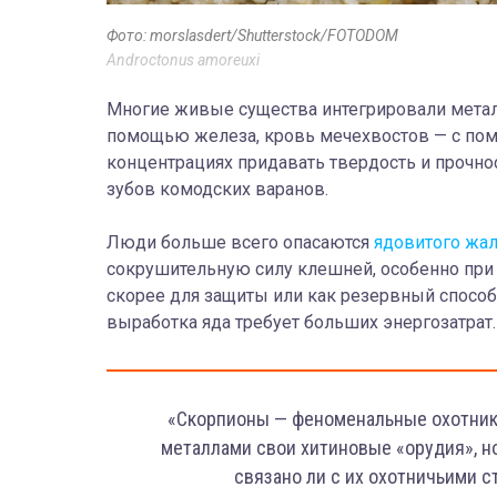
Фото: morslasdert/Shutterstock/FOTODOM
Androctonus amoreuxi
Многие живые существа интегрировали метал
помощью железа, кровь мечехвостов — с по
концентрациях придавать твердость и прочнос
зубов комодских варанов.
Люди больше всего опасаются
ядовитого жа
сокрушительную силу клешней, особенно при
скорее для защиты или как резервный способ,
выработка яда требует больших энергозатрат. 
«Скорпионы — феноменальные охотники
металлами свои хитиновые «орудия», но
связано ли с их охотничьими с