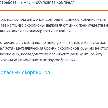
стребованными», — объясняет Кэмпбелл.
реляцию: чем выше концентрация цинка в кончике жала,
вает на то, что скорпионы направляют цинк преимуществе
альция такой закономерности не нашли.
встречается в клешнях, но никогда — на самом кончике жал
а? Хотя «металлическая броня» скорпионов обычно не сто
 насекомых, исследователи планируют расширить работу,
охотничье поведение этих паукообразных.
х опасных скорпионов