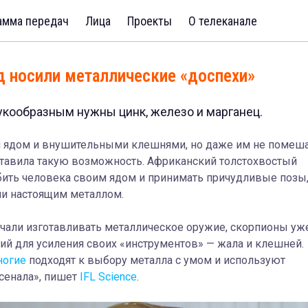
амма передач
Лица
Проекты
О телеканале
д носили металлические «доспехи»
укообразным нужны цинк, железо и марганец.
м ядом и внушительными клешнями, но даже им не помеш
ставила такую возможность. Африканский толстохвостый
убить человека своим ядом и принимать причудливые позы
ни настоящим металлом.
начали изготавливать металлическое оружие, скорпионы уж
ий для усиления своих «инструментов» — жала и клешней.
ногие
подходят к выбору металла с умом и используют
рсенала», пишет
IFL Science
.