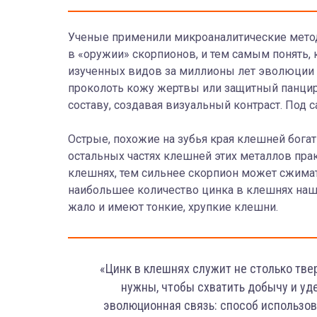
Ученые применили микроаналитические метод
в «оружии» скорпионов, и тем самым понять, к
изученных видов за миллионы лет эволюции н
проколоть кожу жертвы или защитный панцирь.
составу, создавая визуальный контраст. По
Острые, похожие на зубья края клешней бога
остальных частях клешней этих металлов прак
клешнях, тем сильнее скорпион может сжимат
наибольшее количество цинка в клешнях нашл
жало и имеют тонкие, хрупкие клешни.
«Цинк в клешнях служит не столько тве
нужны, чтобы схватить добычу и уд
эволюционная связь: способ использов