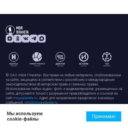
© ОАО «Моя Планета». Все права на любые материалы, опубликованные
на сайте, защищены в соответствии с российским и международным
законодательством об авторском праве и смежных правах.
Использование любых аудио-, фото- и видеоматериалов, размещенных на
сайте, допускается только с разрешения правообладателя и ссылкой на
сайт
moya-planeta.ru
. Адрес для направления юридически значимых
сообщений:
info@moya-planeta.ru
.
Мы используем
Правила сайта
Работа с cookie-файлами
Принимаю
cookie-файлы
Защита персональных данных
Обработка персональных данных
Согласие на обработку персональных данных