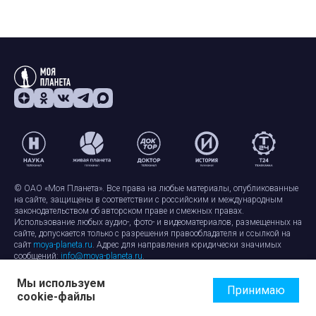
© ОАО «Моя Планета». Все права на любые материалы, опубликованные
на сайте, защищены в соответствии с российским и международным
законодательством об авторском праве и смежных правах.
Использование любых аудио-, фото- и видеоматериалов, размещенных на
сайте, допускается только с разрешения правообладателя и ссылкой на
сайт
moya-planeta.ru
. Адрес для направления юридически значимых
сообщений:
info@moya-planeta.ru
.
Мы используем
Правила сайта
Работа с cookie-файлами
Принимаю
cookie-файлы
Защита персональных данных
Обработка персональных данных
Согласие на обработку персональных данных