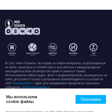
© ОАО «Моя Планета». Все права на любые материалы, опубликованные
на сайте, защищены в соответствии с российским и международным
законодательством об авторском праве и смежных правах.
Использование любых аудио-, фото- и видеоматериалов, размещенных на
сайте, допускается только с разрешения правообладателя и ссылкой на
сайт
moya-planeta.ru
. Адрес для направления юридически значимых
сообщений:
info@moya-planeta.ru
.
Мы используем
Правила сайта
Работа с cookie-файлами
Принимаю
cookie-файлы
Защита персональных данных
Обработка персональных данных
Согласие на обработку персональных данных
Настоящим информируем, что ОАО «Моя Планета» использует