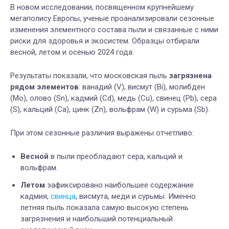
В новом исследовании, посвященном крупнейшему
мегаполису Европы, ученые проанализировали сезонные
изменения элементного состава пыли и связанные с ними
риски для здоровья и экосистем. Образцы отбирали
весной, летом и осенью 2024 года.
Результаты показали, что московская пыль
загрязнена
рядом элементов
: ванадий (V), висмут (Bi), молибден
(Mo), олово (Sn), кадмий (Cd), медь (Cu), свинец (Pb), сера
(S), кальций (Ca), цинк (Zn), вольфрам (W) и сурьма (Sb).
При этом сезонные различия выражены отчетливо:
Весной
в пыли преобладают сера, кальций и
вольфрам.
Летом
зафиксировано наибольшее содержание
кадмия,
свинца
, висмута, меди и сурьмы. Именно
летняя пыль показала самую высокую степень
загрязнения и наибольший потенциальный