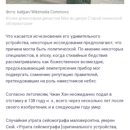
Фото: kallgan/Wikimedia Commons
Копия армиллярии династии Мин во дворе Старой пекинской
обсерватории
Что касается исчезновения его удивительного
устройства, некоторые исследования предполагают, что
причина могла быть политической. По мнению некоторых
специалистов, в эпоху, когда стихийные бедствия
рассматривались как божественное возмездие,
предсказывающий землетрясения прибор мог
подвергать сомнению репутацию правителей,
претендовавших на роль наместников небес.
Согласно летописям, Чжан Хэн неожиданно подал в
отставку в 138 году н. э., всего через несколько лет после
своего изобретения, и в следующем году умер.
Случайная утрата сейсмографа маловероятна, уверен
Сюй. «Утрата сейсмографа [оригинального устройства,