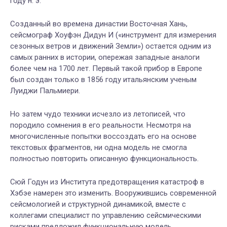
году н. э.
Созданный во времена династии Восточная Хань,
сейсмограф Хоуфэн Дидун И («инструмент для измерения
сезонных ветров и движений Земли») остается одним из
самых ранних в истории, опережая западные аналоги
более чем на 1700 лет. Первый такой прибор в Европе
был создан только в 1856 году итальянским ученым
Луиджи Пальмиери.
Но затем чудо техники исчезло из летописей, что
породило сомнения в его реальности. Несмотря на
многочисленные попытки воссоздать его на основе
текстовых фрагментов, ни одна модель не смогла
полностью повторить описанную функциональность.
Сюй Годун из Института предотвращения катастроф в
Хэбэе намерен это изменить. Вооружившись современной
сейсмологией и структурной динамикой, вместе с
коллегами специалист по управлению сейсмическими
рисками предложил функциональную модель,