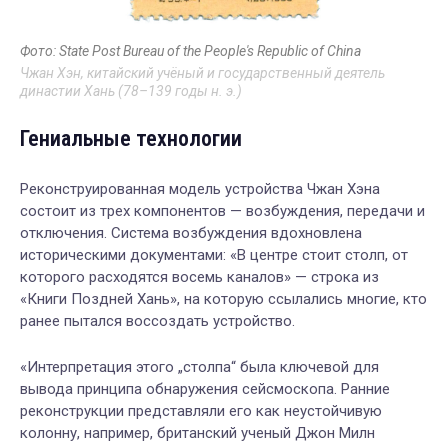
Фото: State Post Bureau of the People's Republic of China
Чжан Хэн, китайский учёный и государственный деятель
династии Хань (78–139 годы н. э.)
Гениальные технологии
Реконструированная модель устройства Чжан Хэна
состоит из трех компонентов — возбуждения, передачи и
отключения. Система возбуждения вдохновлена
историческими документами: «В центре стоит столп, от
которого расходятся восемь каналов» — строка из
«Книги Поздней Хань», на которую ссылались многие, кто
ранее пытался воссоздать устройство.
«Интерпретация этого „столпа“ была ключевой для
вывода принципа обнаружения сейсмоскопа. Ранние
реконструкции представляли его как неустойчивую
колонну, например, британский ученый Джон Милн