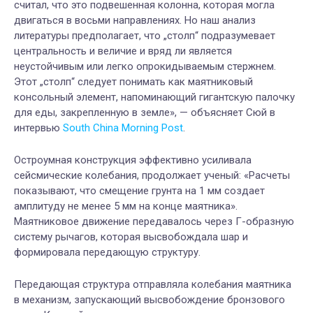
считал, что это подвешенная колонна, которая могла
двигаться в восьми направлениях. Но наш анализ
литературы предполагает, что „столп“ подразумевает
центральность и величие и вряд ли является
неустойчивым или легко опрокидываемым стержнем.
Этот „столп“ следует понимать как маятниковый
консольный элемент, напоминающий гигантскую палочку
для еды, закрепленную в земле», — объясняет Сюй в
интервью
South China Morning Post
.
Остроумная конструкция эффективно усиливала
сейсмические колебания, продолжает ученый: «Расчеты
показывают, что смещение грунта на 1 мм создает
амплитуду не менее 5 мм на конце маятника».
Маятниковое движение передавалось через Г-образную
систему рычагов, которая высвобождала шар и
формировала передающую структуру.
Передающая структура отправляла колебания маятника
в механизм, запускающий высвобождение бронзового