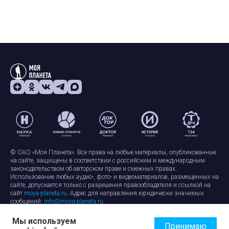
© ОАО «Моя Планета». Все права на любые материалы, опубликованные
на сайте, защищены в соответствии с российским и международным
законодательством об авторском праве и смежных правах.
Использование любых аудио-, фото- и видеоматериалов, размещенных на
сайте, допускается только с разрешения правообладателя и ссылкой на
сайт
moya-planeta.ru
. Адрес для направления юридически значимых
сообщений:
info@moya-planeta.ru
.
Мы используем
Правила сайта
Работа с cookie-файлами
Принимаю