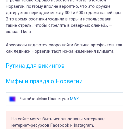
стрелы также хорошо известен из могил в южной
Норвегии, поэтому вполне вероятно, что это оружие
датируется периодом между 300 и 600 годами нашей эры.
В
то время охотники уходили в горы и использовали
такие стрелы, чтобы стрелять в северных оленей», —
сказал Пил
о
.
Археологи надеются
скоро
найти больше артефактов, так
как ледники Норвегии тают из-за изменения климата.
Рутина для викингов
М
ифы и правда о
Н
орвегии
Читайте «Мою Планету» в
MAX
На сайте могут быть использованы материалы
интернет-ресурсов Facebook и Instagram,