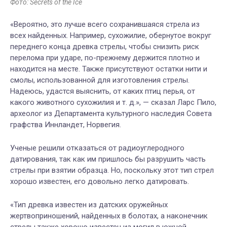
Фото: Secrets of the Ice
«Вероятно, это лучш
е всего
сохранившаяся стрела
из
всех найденных. Например, сухожилие, обернутое вокруг
переднего конца древка стрелы, чтобы снизить риск
перелома при ударе, по-прежнему держится плотно и
находится на месте. Также присутствуют остатки нити и
смолы, использованной для изготовления стрелы.
Надеюсь, удастся выяснить, от каких птиц перья, от
какого животного сухожилия и т. д.
», — сказал Ларс Пило,
археолог из Департамента культурного наследия Совета
графства Иннландет, Норвегия.
Ученые
решил
и
отказаться от радиоуглеродного
датирования, так как им пришлось бы разрушить часть
стрелы при взятии образца. Но, поскольку этот
тип
стрел
хорошо известен, его довольно легко датировать.
«Тип древка известен из датских оружейных
жертвоприношений, найденных в болотах, а наконечник