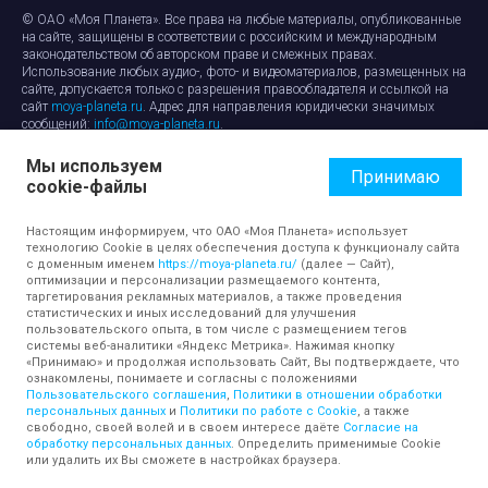
© ОАО «Моя Планета». Все права на любые материалы, опубликованные
на сайте, защищены в соответствии с российским и международным
законодательством об авторском праве и смежных правах.
Использование любых аудио-, фото- и видеоматериалов, размещенных на
сайте, допускается только с разрешения правообладателя и ссылкой на
сайт
moya-planeta.ru
. Адрес для направления юридически значимых
сообщений:
info@moya-planeta.ru
.
Мы используем
Правила сайта
Работа с cookie-файлами
Принимаю
cookie-файлы
Защита персональных данных
Обработка персональных данных
Согласие на обработку персональных данных
Настоящим информируем, что ОАО «Моя Планета» использует
технологию Cookie в целях обеспечения доступа к функционалу сайта
с доменным именем
https://moya-planeta.ru/
(далее — Сайт),
оптимизации и персонализации размещаемого контента,
таргетирования рекламных материалов, а также проведения
статистических и иных исследований для улучшения
пользовательского опыта, в том числе с размещением тегов
системы веб-аналитики «Яндекс Метрика». Нажимая кнопку
«Принимаю» и продолжая использовать Сайт, Вы подтверждаете, что
ознакомлены, понимаете и согласны с положениями
Пользовательского соглашения
,
Политики в отношении обработки
персональных данных
и
Политики по работе с Cookie
, а также
свободно, своей волей и в своем интересе даёте
Согласие на
обработку персональных данных
. Определить применимые Cookie
или удалить их Вы сможете в настройках браузера.