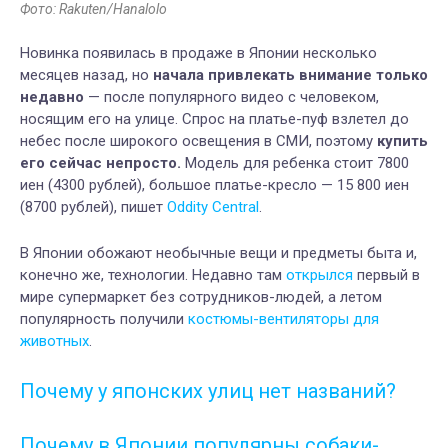
Фото: Rakuten/Hanalolo
Новинка появилась в продаже в Японии несколько
месяцев назад, но
начала привлекать внимание только
недавно
— после популярного видео с человеком,
носящим его на улице.
Спрос на платье-пуф взлетел до
небес после широкого освещения в СМИ, поэтому
купить
его сейчас непросто.
Модель для ребенка стоит 7800
иен (4300 рублей), большое платье-кресло — 15 800 иен
(8700 рублей), пишет
Oddity Central
.
В Японии обожают необычные вещи и предметы быта и,
конечно же, технологии. Недавно там
открылся
первый в
мире супермаркет без сотрудников-людей, а летом
популярность получили
костюмы-вентиляторы для
животных
.
Почему у японских улиц нет названий?
Почему в Японии популярны собаки-