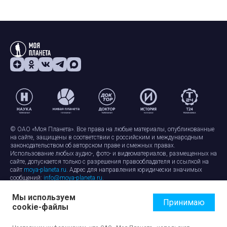
© ОАО «Моя Планета». Все права на любые материалы, опубликованные
на сайте, защищены в соответствии с российским и международным
законодательством об авторском праве и смежных правах.
Использование любых аудио-, фото- и видеоматериалов, размещенных на
сайте, допускается только с разрешения правообладателя и ссылкой на
сайт
moya-planeta.ru
. Адрес для направления юридически значимых
сообщений:
info@moya-planeta.ru
.
Мы используем
Правила сайта
Работа с cookie-файлами
Принимаю
cookie-файлы
Защита персональных данных
Обработка персональных данных
Согласие на обработку персональных данных