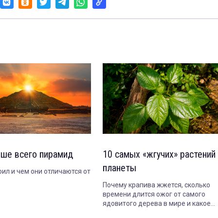
ьше всего пирамид
10 самых «жгучих» растений
планеты
оил и чем они отличаются от
Почему крапива жжется, сколько
времени длится ожог от самого
ядовитого дерева в мире и какое
растение опасно даже когда совсе