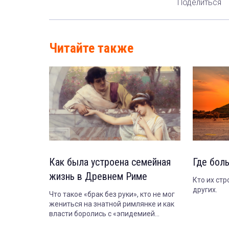
Поделиться
Читайте также
Как была устроена семейная
Где бол
жизнь в Древнем Риме
Кто их стр
других.
Что такое «брак без руки», кто не мог
жениться на знатной римлянке и как
власти боролись с «эпидемией
безбрачия».