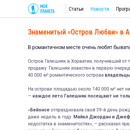
Статьи
Новости
Прогр
Знаменитый «Остров Любви» в А
В романтичном месте очень любят бывать
Остров Галешняк в Хорватии, получивший от 
продажу. Галешняк известен в первую очере
40 000 м² романтического острова
владельцы
На острове площадью около 140 000 м² нет ни 
—
каждое лето Галешняк посещают не тольк
«
Бейонсе
отпраздновала свой 39-й день рожде
даже недель в году.
Майкл Джордан и Джеф
недостатка в знаменитостях», — рассказал пр