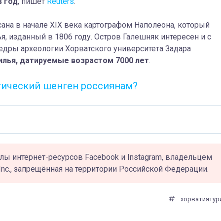
в год
, пишет
Reuters
.
на в начале XIX века картографом Наполеона, который
, изданный в 1806 году. Остров Галешняк интересен и с
федры археологии Хорватского университета Задара
лья, датируемые возрастом 7000 лет
.
тический шенген россиянам?
лы интернет-ресурсов Facebook и Instagram, владельцем
Inc., запрещённая на территории Российской Федерации.
хорватия
тур