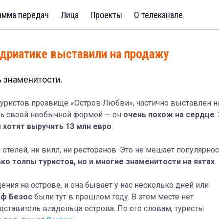
амма передач
Лица
Проекты
О телеканале
дриатике выставили на продажу
 знаменитости.
туристов прозвище «Остров Любви», частично выставлен н
дь своей необычной формой — он
очень похож на сердце
.
 хотят выручить 13 млн евро
.
отелей, ни вилл, ни ресторанов. Это не мешает популярнос
о толпы туристов, но и многие знаменитости на яхтах
.
ния на острове, и она бывает у нас несколько дней или
ф Безос
были тут в прошлом году. В этом месте нет
едставитель владельца острова. По его словам, туристы