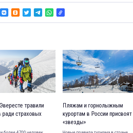
 Эвересте травили
Пляжам и горнолыжным
в ради страховых
курортам в России присвоят
«звезды»
и более 4700 человек,
Новые правила туризма в стране