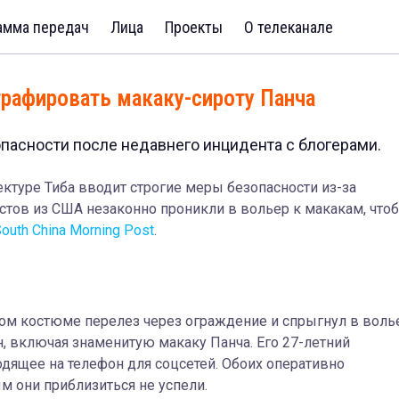
амма передач
Лица
Проекты
О телеканале
графировать макаку-сироту Панча
пасности после недавнего инцидента с блогерами.
ктуре Тиба вводит строгие меры безопасности из-за
стов из США незаконно проникли в вольер к макакам, что
outh China Morning Post
.
ом костюме перелез через ограждение и спрыгнул в воль
н, включая знаменитую макаку Панча. Его 27-летний
дящее на телефон для соцсетей. Обоих оперативно
м они приблизиться не успели.