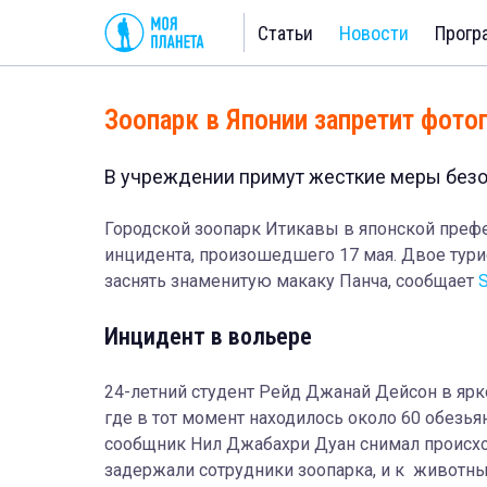
Статьи
Новости
Прогр
Зоопарк в Японии запретит фото
В учреждении примут жесткие меры безо
Городской зоопарк Итикавы в японской префе
инцидента, произошедшего 17 мая. Двое тури
заснять знаменитую макаку Панча, сообщает
S
Инцидент в вольере
24-летний студент Рейд Джанай Дейсон в ярк
где в тот момент находилось около 60 обезья
сообщник Нил Джабахри Дуан снимал происхо
задержали сотрудники зоопарка, и к животны