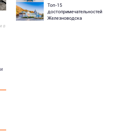
Топ-15
достопримечательностей
Железноводска
и в
ии