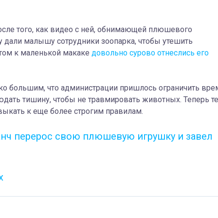
осле того, как видео с ней, обнимающей плюшевого
ку дали малышу сотрудники зоопарка, чтобы утешить
этом к маленькой макаке
довольно сурово отнеслись его
ько большим, что администрации пришлось ограничить вре
людать тишину, чтобы не травмировать животных.
Теперь т
ивыкать к еще более строгим правилам.
анч перерос свою плюшевую игрушку и завел
х