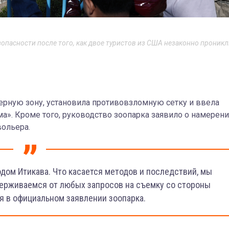
опасности после того, как двое туристов из США незаконно проникл
ерную зону, установила противовзломную сетку и ввела
а». Кроме того, руководство зоопарка заявило о намерен
вольера.
ом Итикава. Что касается методов и последствий, мы
ерживаемся от любых запросов на съемку со стороны
ся в официальном заявлении зоопарка.