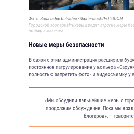
Фото: Supavadee butradee /Shutterstock/FOTODOM
Городской зоопарк Итикавы вводит строгие меры без
вольер к макакам,
Новые меры безопасности
В связи с этим администрация расширила буф
постоянное патрулирование у вольера «Саруям
полностью запретить фото- и видеосъемку у 
«Мы обсудили дальнейшие меры с город
продолжим обсуждение. Пока мы возд
блогеров», — говорит