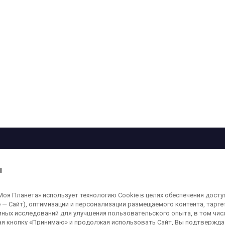
рограмма
Лица
Проекты
О телеканале
ы
кованные на сайте, защищены в соответствии с российским и международным
я Планета» использует технологию Cookie в целях обеспечения досту
ользование любых аудио-, фото- и видеоматериалов, размещенных на сайте,
 — Сайт), оптимизации и персонализации размещаемого контента, тарг
а сайт
moya-planeta.ru
. Адрес для направления юридически значимых сообщений
иных исследований для улучшения пользовательского опыта, в том чис
ая кнопку «Принимаю» и продолжая использовать Сайт, Вы подтверждае