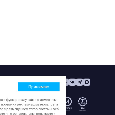
Принимаю
па к функционалу сайта с доменным
етирования рекламных материалов, а
:
ле с размещением тегов системы веб-
те, что ознакомлены, понимаете и