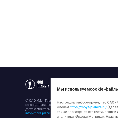
Статьи
Новости
Телеп
Мы используем
cookie-файл
© ОАО «Моя Планета». Все права на любые материалы, опубли
Настоящим информируем, что ОАО «Мо
законодательством об авторском праве и смежных правах. Исп
именем
https://moya-planeta.ru/
(далее
допускается только с разрешения правообладателя и ссылкой н
также проведения статистических и 
info@moya-planeta.ru
.
аналитики «Яндекс Метрика». Нажим