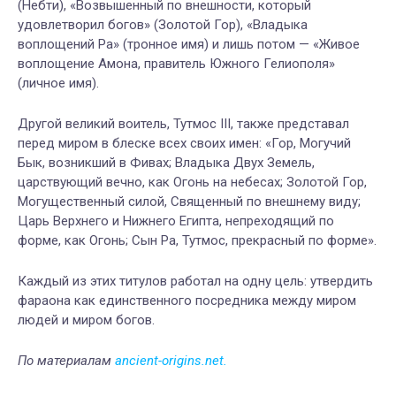
(Небти), «Возвышенный по внешности, который
удовлетворил богов» (Золотой Гор), «Владыка
воплощений Ра» (тронное имя) и лишь потом — «Живое
воплощение Амона, правитель Южного Гелиополя»
(личное имя).
Другой великий воитель, Тутмос III, также представал
перед миром в блеске всех своих имен: «Гор, Могучий
Бык, возникший в Фивах; Владыка Двух Земель,
царствующий вечно, как Огонь на небесах; Золотой Гор,
Могущественный силой, Священный по внешнему виду;
Царь Верхнего и Нижнего Египта, непреходящий по
форме, как Огонь; Сын Ра, Тутмос, прекрасный по форме».
Каждый из этих титулов работал на одну цель: утвердить
фараона как единственного посредника между миром
людей и миром богов.
По материалам
ancient-origins.net.