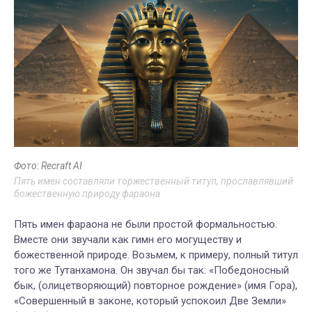
Фото: Recraft AI
Пять имен составляли торжественный титул, прославлявший
божественную природу фараона
Пять имен фараона не были простой формальностью.
Вместе они звучали как гимн его могуществу и
божественной природе. Возьмем, к примеру, полный титул
того же Тутанхамона. Он звучал бы так: «Победоносный
бык, (олицетворяющий) повторное рождение» (имя Гора),
«Совершенный в законе, который успокоил Две Земли»