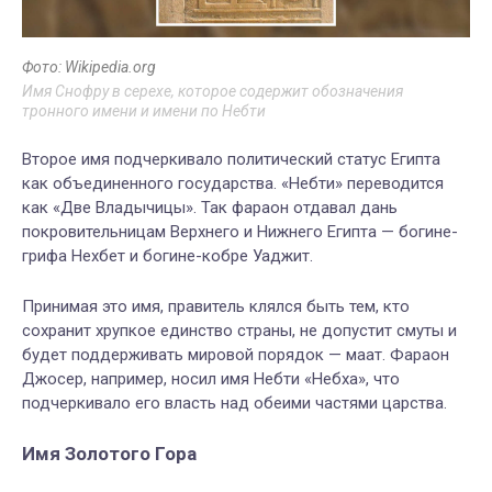
Фото: Wikipedia.org
Имя Снофру в серехе, которое содержит обозначения
тронного имени и имени по Небти
Второе имя подчеркивало политический статус Египта
как объединенного государства. «Небти» переводится
как «Две Владычицы». Так фараон отдавал дань
покровительницам Верхнего и Нижнего Египта — богине-
грифа Нехбет и богине-кобре Уаджит.
Принимая это имя, правитель клялся быть тем, кто
сохранит хрупкое единство страны, не допустит смуты и
будет поддерживать мировой порядок — маат. Фараон
Джосер, например, носил имя Небти «Небха», что
подчеркивало его власть над обеими частями царства.
Имя Золотого Гора