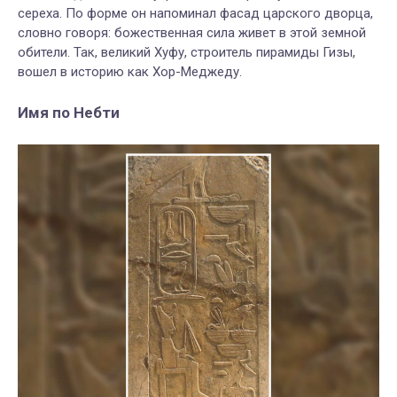
сереха. По форме он напоминал фасад царского дворца,
словно говоря: божественная сила живет в этой земной
обители. Так, великий Хуфу, строитель пирамиды Гизы,
вошел в историю как Хор-Меджеду.
Имя по Небти