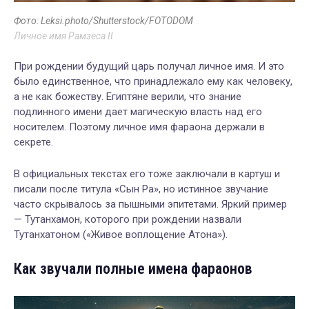
Фото: Leksi.photo/Shutterstock/FOTODOM
Личное имя Рамзеса II
При рождении будущий царь получал личное имя. И это
было единственное, что принадлежало ему как человеку,
а не как божеству. Египтяне верили, что знание
подлинного имени дает магическую власть над его
носителем. Поэтому личное имя фараона держали в
секрете.
В официальных текстах его тоже заключали в картуш и
писали после титула «Сын Ра», но истинное звучание
часто скрывалось за пышными эпитетами. Яркий пример
— Тутанхамон, которого при рождении назвали
Тутанхатоном («Живое воплощение Атона»).
Как звучали полные имена фараонов