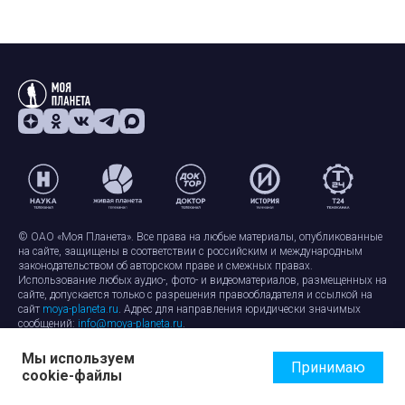
© ОАО «Моя Планета». Все права на любые материалы, опубликованные
на сайте, защищены в соответствии с российским и международным
законодательством об авторском праве и смежных правах.
Использование любых аудио-, фото- и видеоматериалов, размещенных на
сайте, допускается только с разрешения правообладателя и ссылкой на
сайт
moya-planeta.ru
. Адрес для направления юридически значимых
сообщений:
info@moya-planeta.ru
.
Мы используем
Правила сайта
Работа с cookie-файлами
Принимаю
cookie-файлы
Защита персональных данных
Обработка персональных данных
Согласие на обработку персональных данных