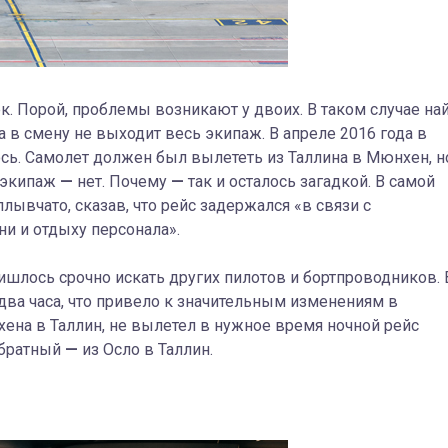
ек. Порой, проблемы возникают у двоих. В таком случае на
а в смену не выходит весь экипаж. В апреле 2016 года в
ось. Самолет должен был вылететь из Таллина в Мюнхен, н
а экипаж
—
нет. Почему
—
так и осталось загадкой. В самой
ывчато, сказав, что рейс задержался «в связи с
и и отдыху персонала».
шлось срочно искать других пилотов и бортпроводников. 
два часа, что привело к значительным изменениям в
хена в Таллин, не вылетел в нужное время ночной рейс
обратный
—
из Осло в Таллин.