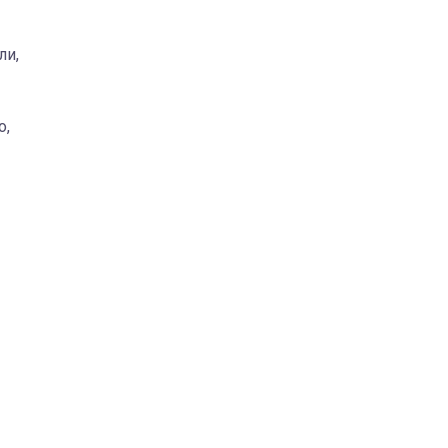
ли,
о,