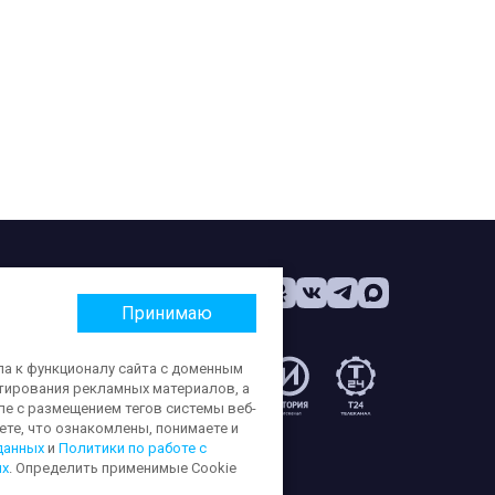
Принимаю
па к функционалу сайта с доменным
етирования рекламных материалов, а
:
ле с размещением тегов системы веб-
те, что ознакомлены, понимаете и
данных
и
Политики по работе с
ых
. Определить применимые Cookie
ерсональных данных