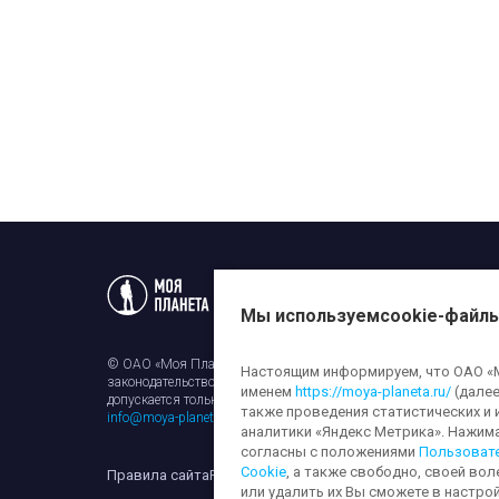
Статьи
Новости
Телеп
Мы используем
cookie-файл
© ОАО «Моя Планета». Все права на любые материалы, опубли
Настоящим информируем, что ОАО «Мо
законодательством об авторском праве и смежных правах. Исп
именем
https://moya-planeta.ru/
(далее
допускается только с разрешения правообладателя и ссылкой н
также проведения статистических и 
info@moya-planeta.ru
.
аналитики «Яндекс Метрика». Нажим
согласны с положениями
Пользоват
Cookie
, а также свободно, своей вол
Правила сайта
Работа с cookie-файлами
Защита персона
или удалить их Вы сможете в настрой