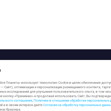
рограмма
Лица
Проекты
О телеканале
ы
кованные на сайте, защищены в соответствии с российским и международным
я Планета» использует технологию Cookie в целях обеспечения досту
ользование любых аудио-, фото- и видеоматериалов, размещенных на сайте,
 — Сайт), оптимизации и персонализации размещаемого контента, тарг
а сайт
moya-planeta.ru
. Адрес для направления юридически значимых сообщений
иных исследований для улучшения пользовательского опыта, в том чис
ая кнопку «Принимаю» и продолжая использовать Сайт, Вы подтверждае
ельского соглашения
,
Политики в отношении обработки персональных 
ей и в своем интересе даёте
Согласие на обработку персональных данн
льных данных
Обработка персональных данных
Согласие на обработку п
ках браузера.