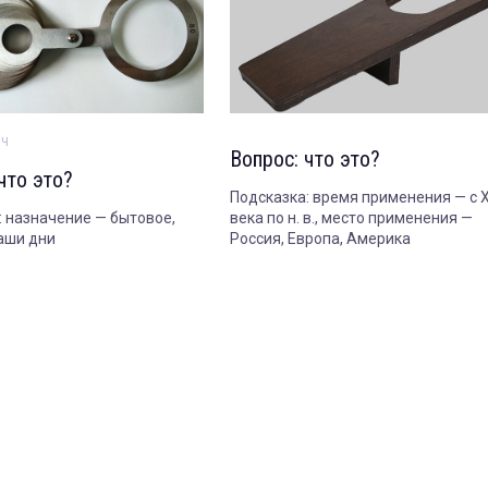
ич
Вопрос: что это?
что это?
Подсказка: время применения — с XV
: назначение — бытовое,
века по н. в., место применения —
аши дни
Россия, Европа, Америка