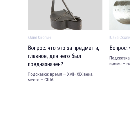
Юлия Скопич
Юлия Скоп
Вопрос: что это за предмет и,
Вопрос: 
главное, для чего был
Подсказка
предназначен?
время — н
Подсказка: время — XVII–XIX века,
место — США