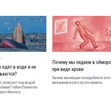
ич
Почему мы падаем в обмор
 едят в воде и не
при виде крови
ваются?
Зачем эволюции понадобился этот
т, если рот под водой
механизм и кого за это винить.
еловек? «Моя Планета»
прос биологу.