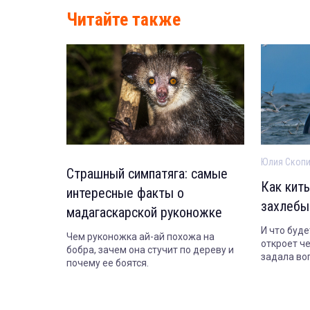
Читайте также
Юлия Скоп
Страшный симпатяга: самые
Как киты
интересные факты о
захлебы
мадагаскарской руконожке
И что буде
Чем руконожка ай-ай похожа на
откроет ч
бобра, зачем она стучит по дереву и
задала во
почему ее боятся.