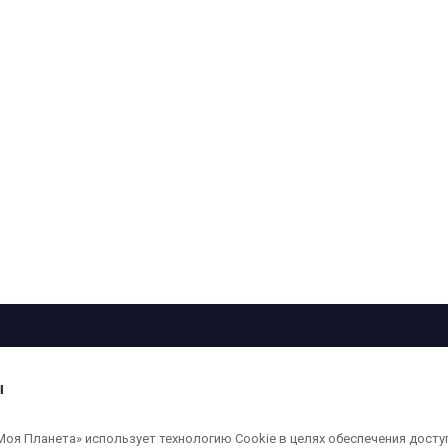
рограмма
Лица
Проекты
О телеканале
ы
кованные на сайте, защищены в соответствии с российским и международным
я Планета» использует технологию Cookie в целях обеспечения досту