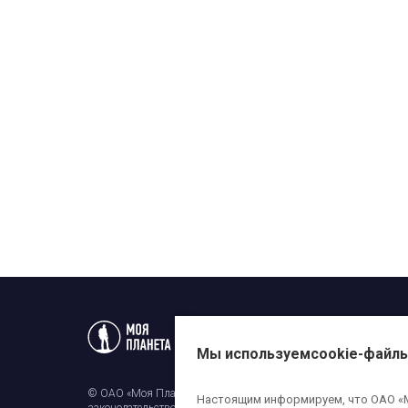
Статьи
Новости
Телеп
Мы используем
cookie-файл
© ОАО «Моя Планета». Все права на любые материалы, опубли
Настоящим информируем, что ОАО «Мо