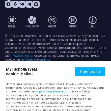
© ОАО «Моя Планета». Все права на любые материалы, опубликованные
на сайте, защищены в соответствии с российским и международным
законодательством об авторском праве и смежных правах.
Использование любых аудио-, фото- и видеоматериалов, размещенных на
сайте, допускается только с разрешения правообладателя и ссылкой на
сайт
moya-planeta.ru
. Адрес для направления юридически значимых
сообщений:
info@moya-planeta.ru
.
Мы используем
Правила сайта
Работа с cookie-файлами
Принимаю
cookie-файлы
Защита персональных данных
Обработка персональных данных
Согласие на обработку персональных данных
Настоящим информируем, что ОАО «Моя Планета» использует
технологию Cookie в целях обеспечения доступа к функционалу сайта
с доменным именем
https://moya-planeta.ru/
(далее — Сайт),
оптимизации и персонализации размещаемого контента,
таргетирования рекламных материалов, а также проведения
статистических и иных исследований для улучшения
пользовательского опыта, в том числе с размещением тегов
системы веб-аналитики «Яндекс Метрика». Нажимая кнопку