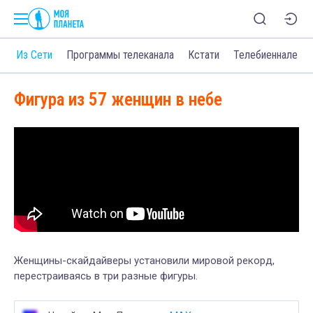
о
Из Сети
Программы телеканала
Кстати
Телебиеннале
Фигура из 57 женщин в небе
Женщины-скайдайверы установили мировой рекорд,
перестраиваясь в три разные фигуры.