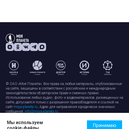
© ОАО «Моя Планета». Все права на любые материалы, опубликованные
на сайте, защищены в соответствии с российским и международным
законодательством об авторском праве и смежных правах.
Использование любых аудио-, фото- и видеоматериалов, размещенных на
сайте, допускается только с разрешения правообладателя и ссылкой на
сайт
moya-planeta.ru
. Адрес для направления юридически значимых
сообщений:
info@moya-planeta.ru
.
Мы используем
Правила сайта
Работа с cookie-файлами
Принимаю
cookie-файлы
Защита персональных данных
Обработка персональных данных