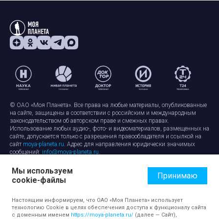
© ОАО «Моя Планета». Все права на любые материалы, опубликованные
на сайте, защищены в соответствии с российским и международным
законодательством об авторском праве и смежных правах.
Использование любых аудио-, фото- и видеоматериалов, размещенных на
сайте, допускается только с разрешения правообладателя и ссылкой на
сайт
moya-planeta.ru
. Адрес для направления юридически значимых
сообщений:
info@moya-planeta.ru
.
Мы используем
Правила сайта
Работа с cookie-файлами
Принимаю
cookie-файлы
Защита персональных данных
Обработка персональных данных
Согласие на обработку персональных данных
Настоящим информируем, что ОАО «Моя Планета» использует
технологию Cookie в целях обеспечения доступа к функционалу сайта
с доменным именем
https://moya-planeta.ru/
(далее — Сайт),