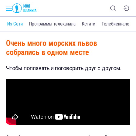
о
Из Сети
Программы телеканала
Кстати
Телебиеннале
Очень много морских львов
собрались в одном месте
Чтобы поплавать и поговорить друг с другом.