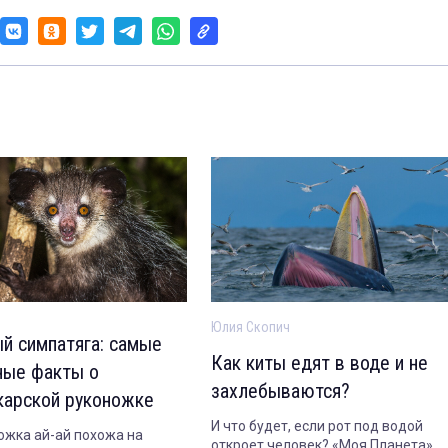
Юлия Скопич
й симпатяга: самые
Как киты едят в воде и не
ные факты о
захлебываются?
карской руконожке
И что будет, если рот под водой
ожка ай-ай похожа на
откроет человек? «Моя Планета»