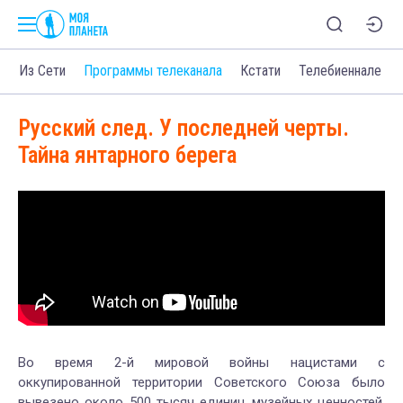
о
Из Сети
Программы телеканала
Кстати
Телебиеннале
Русский след. У последней черты.
Тайна янтарного берега
Во время 2-й мировой войны нацистами с
оккупированной территории Советского Союза было
вывезено около 500 тысяч единиц музейных ценностей,