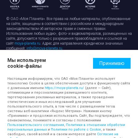
© ОАО «Моя Планета». Все права на любые материалы, опубликованные
на сайте, защищены в соответствии с российским и международным
законодательством об авторском праве и смежных правах.
Использование любых аудио-, фото- и видеоматериалов, размещенных на
сайте, допускается только с разрешения правообладателя и ссылкой на
сайт
moya-planeta.ru
. Адрес для направления юридически значимых
сообщений:
info@moya-planeta.ru
.
Мы используем
Правила сайта
Работа с cookie-файлами
Принимаю
cookie-файлы
Защита персональных данных
Обработка персональных данных
Согласие на обработку персональных данных
Настоящим информируем, что ОАО «Моя Планета» использует
технологию Cookie в целях обеспечения доступа к функционалу сайта
с доменным именем
https://moya-planeta.ru/
(далее — Сайт),
оптимизации и персонализации размещаемого контента,
таргетирования рекламных материалов, а также проведения
статистических и иных исследований для улучшения
пользовательского опыта, в том числе с размещением тегов
системы веб-аналитики «Яндекс Метрика». Нажимая кнопку
«Принимаю» и продолжая использовать Сайт, Вы подтверждаете, что
ознакомлены, понимаете и согласны с положениями
Пользовательского соглашения
,
Политики в отношении обработки
персональных данных
и
Политики по работе с Cookie
, а также
свободно, своей волей и в своем интересе даёте
Согласие на