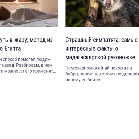
уть в жару: метод из
Страшный симпатяга: самые
о Египта
интересные факты о
мадагаскарской руконожке
 способ помогал людям
 назад. Разбираем, в чем
Чем руконожка ай-ай похожа на
т и можно ли его применять
бобра, зачем она стучит по дереву 
почему ее боятся.