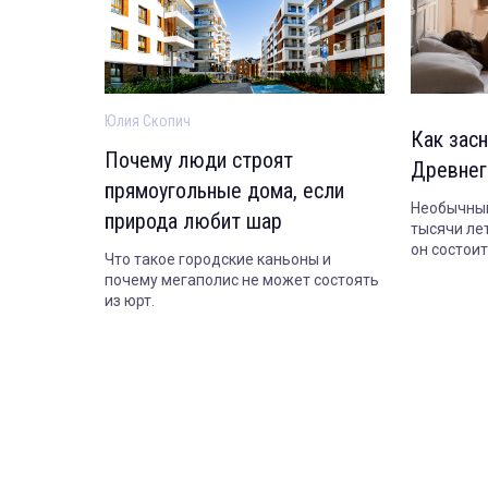
Юлия Скопич
Как засн
Почему люди строят
Древнег
прямоугольные дома, если
Необычный
природа любит шар
тысячи лет
он состои
Что такое городские каньоны и
сегодня.
почему мегаполис не может состоять
из юрт.