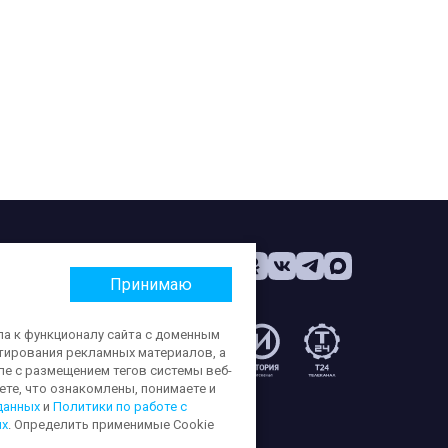
Принимаю
па к функционалу сайта с доменным
етирования рекламных материалов, а
:
ле с размещением тегов системы веб-
те, что ознакомлены, понимаете и
данных
и
Политики по работе с
ых
. Определить применимые Cookie
ерсональных данных