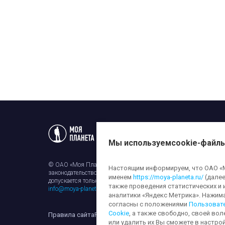
Статьи
Новости
Телеп
Мы используем
cookie-файл
© ОАО «Моя Планета». Все права на любые материалы, опубли
Настоящим информируем, что ОАО «Мо
законодательством об авторском праве и смежных правах. Исп
именем
https://moya-planeta.ru/
(далее
допускается только с разрешения правообладателя и ссылкой н
также проведения статистических и 
info@moya-planeta.ru
.
аналитики «Яндекс Метрика». Нажим
согласны с положениями
Пользоват
Cookie
, а также свободно, своей вол
Правила сайта
Работа с cookie-файлами
Защита персона
или удалить их Вы сможете в настрой