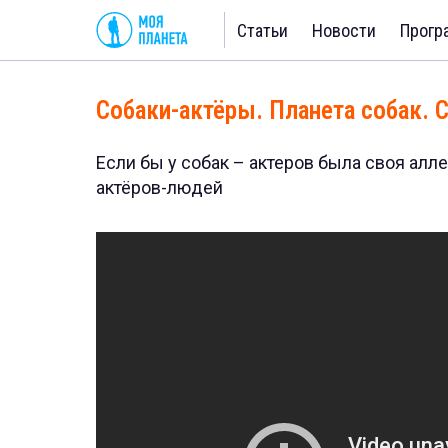
Статьи
Новости
Прогр
Собаки-актёры. Планета собак. 
Если бы у собак – актеров была своя алле
актёров-людей