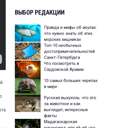
ВЫБОР РЕДАКЦИИ
Правда и мифы об акулах:
что нужно знать об этих
морских хищниках
Топ-10 необычных
достопримечательностей
Санкт-Петербурга
Что посмотреть в
Саудовской Аравии
10 самых больших черепах
й.
в мире
о
Русская выхухоль: что это
за животное и как
выглядит, интересные
ета
факты
Мадагаскарская
руконожка, или ай-ай: что