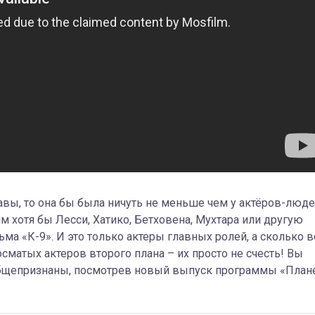
лавы, то она бы была ничуть не меньше чем у актёров-люде
м хотя бы Лесси, Хатико, Бетховена, Мухтара или другую
а «К-9». И это только актеры главных ролей, а сколько в
сматых актеров второго плана – их просто не счесть! Вы
 общепризнаны, посмотрев новый выпуск программы «План