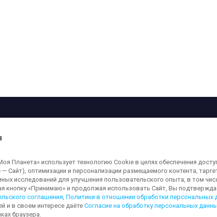
рограмма
Лица
Проекты
О телеканале
ы
кованные на сайте, защищены в соответствии с российским и международным
я Планета» использует технологию Cookie в целях обеспечения досту
ользование любых аудио-, фото- и видеоматериалов, размещенных на сайте,
 — Сайт), оптимизации и персонализации размещаемого контента, тарг
а сайт
moya-planeta.ru
. Адрес для направления юридически значимых сообщений
иных исследований для улучшения пользовательского опыта, в том чис
ая кнопку «Принимаю» и продолжая использовать Сайт, Вы подтверждае
ельского соглашения
,
Политики в отношении обработки персональных 
ей и в своем интересе даёте
Согласие на обработку персональных данн
льных данных
Обработка персональных данных
Согласие на обработку п
ках браузера.