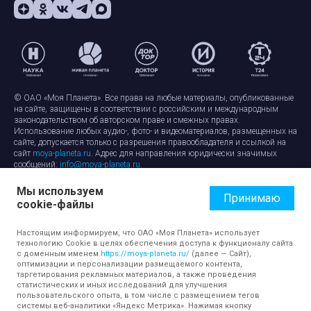
© ОАО «Моя Планета». Все права на любые материалы, опубликованные
на сайте, защищены в соответствии с российским и международным
законодательством об авторском праве и смежных правах.
Использование любых аудио-, фото- и видеоматериалов, размещенных на
сайте, допускается только с разрешения правообладателя и ссылкой на
сайт
moya-planeta.ru
. Адрес для направления юридически значимых
сообщений:
info@moya-planeta.ru
.
Мы используем
Правила сайта
Работа с cookie-файлами
Принимаю
cookie-файлы
Защита персональных данных
Обработка персональных данных
Согласие на обработку персональных данных
Настоящим информируем, что ОАО «Моя Планета» использует
технологию Cookie в целях обеспечения доступа к функционалу сайта
с доменным именем
https://moya-planeta.ru/
(далее — Сайт),
оптимизации и персонализации размещаемого контента,
таргетирования рекламных материалов, а также проведения
статистических и иных исследований для улучшения
пользовательского опыта, в том числе с размещением тегов
системы веб-аналитики «Яндекс Метрика». Нажимая кнопку